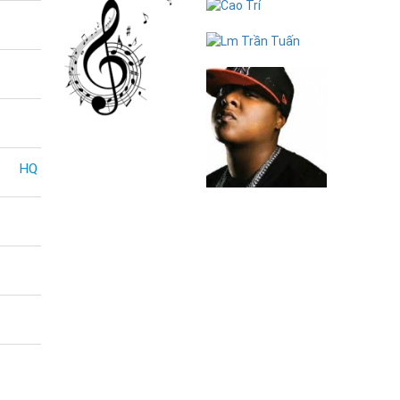
Cao Trí
Lm Trần Tuấn
Moby
HQ
Jadakiss