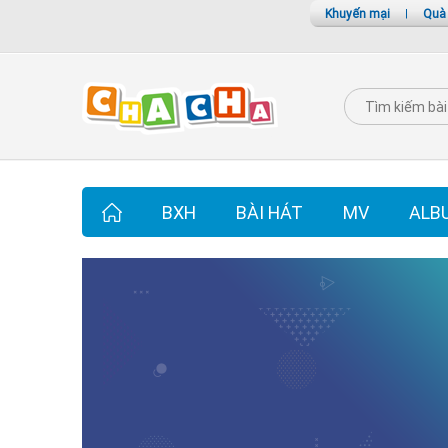
Khuyến mại
|
Quà
BXH
BÀI HÁT
MV
ALB