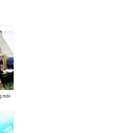
g môi