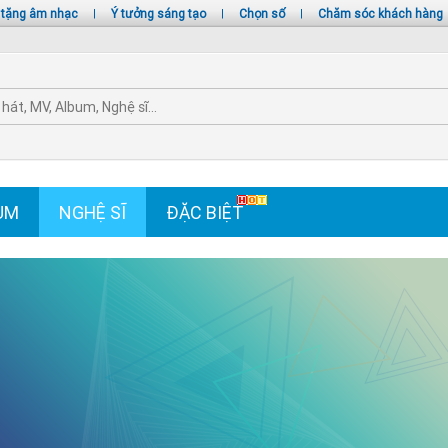
 tặng âm nhạc
|
Ý tưởng sáng tạo
|
Chọn số
|
Chăm sóc khách hàng
UM
NGHỆ SĨ
ĐẶC BIỆT