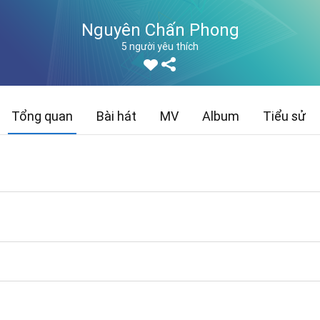
Nguyên Chấn Phong
5 người yêu thích
Tổng quan
Bài hát
MV
Album
Tiểu sử
g