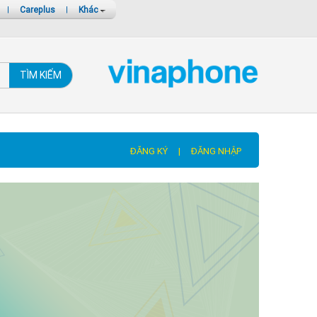
|
Careplus
|
Khác
TÌM KIẾM
ĐĂNG KÝ
|
ĐĂNG NHẬP