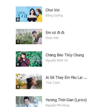
Chơi Vơi
Bằng Cường
6
Em cứ đi đi
Khắc Việt
7
Chàng Béo Thủy Chung
Nguyễn Đình Vũ
8
A
i Sẽ Thay Em Yêu Lại Anh
Thái Trinh
9
Hương Thời Gian (Lyrics)
Nguyễn Phi Hùng