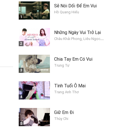
Sẽ Nói Dối Để Em Vui
Hồ Quang Hiếu
1
Những Ngày Vui Trở Lại
C
hâu Khải Phong, Liêu Ngọc Lan
2
Chia Tay Em Có Vui
Trung Tự
3
Tình Tuổi Ô Mai
Trang Anh Thơ
4
Giữ Em Đi
Thùy Chi
5