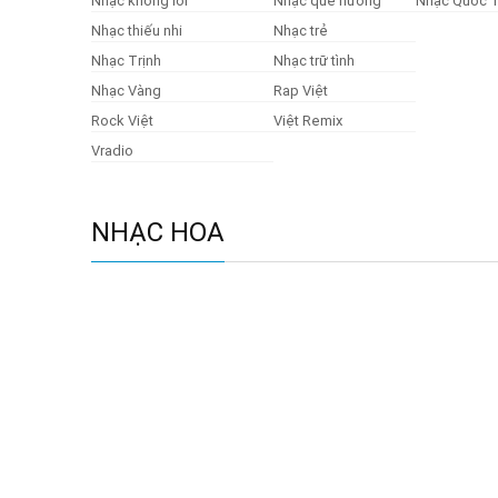
Nhạc không lời
Nhạc quê hương
Nhạc Quốc 
Nhạc thiếu nhi
Nhạc trẻ
Nhạc Trịnh
Nhạc trữ tình
Nhạc Vàng
Rap Việt
Rock Việt
Việt Remix
Vradio
NHẠC HOA