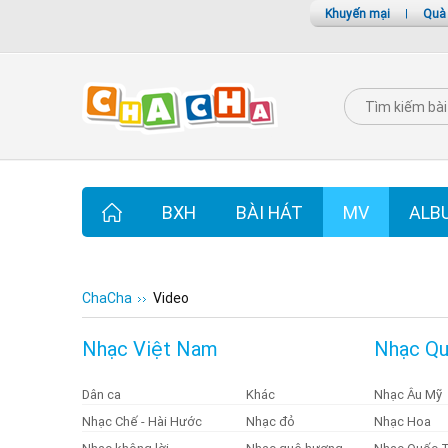
Khuyến mại
|
Quà
BXH
BÀI HÁT
MV
ALB
ChaCha
Video
Nhạc Việt Nam
Nhạc Qu
Dân ca
Khác
Nhạc Âu Mỹ
Nhạc Chế - Hài Hước
Nhạc đỏ
Nhạc Hoa