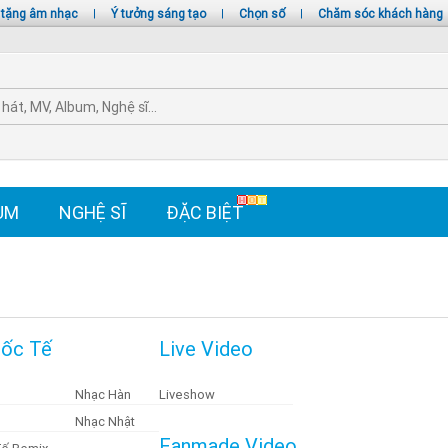
 tặng âm nhạc
|
Ý tưởng sáng tạo
|
Chọn số
|
Chăm sóc khách hàng
UM
NGHỆ SĨ
ĐẶC BIỆT
ốc Tế
Live Video
Nhạc Hàn
Liveshow
Nhạc Nhật
Fanmade Video