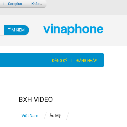
|
Careplus
|
Khác
TÌM KIẾM
ĐĂNG KÝ
|
ĐĂNG NHẬP
BXH VIDEO
Việt Nam
Âu Mỹ