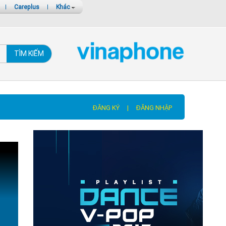
|
Careplus
|
Khác
TÌM KIẾM
ĐĂNG KÝ
|
ĐĂNG NHẬP