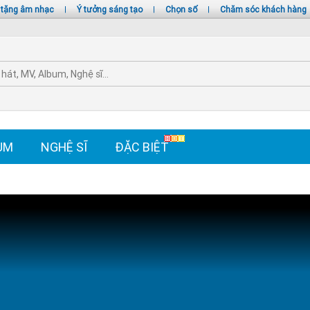
 tặng âm nhạc
|
Ý tưởng sáng tạo
|
Chọn số
|
Chăm sóc khách hàng
UM
NGHỆ SĨ
ĐẶC BIỆT