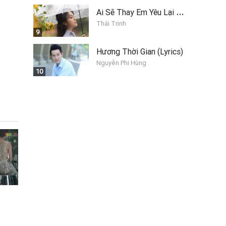
A
i Sẽ Thay Em Yêu Lại Anh
Thái Trinh
9
Hương Thời Gian (Lyrics)
Nguyễn Phi Hùng
10