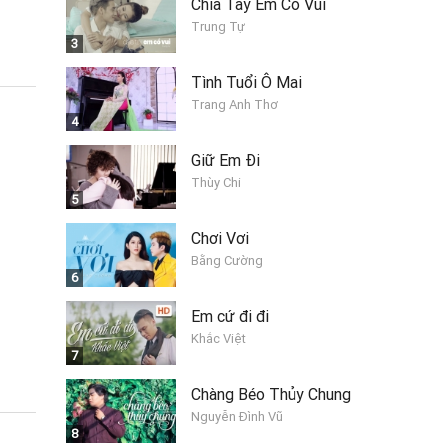
Chia Tay Em Có Vui
Trung Tự
3
Tình Tuổi Ô Mai
Trang Anh Thơ
4
Giữ Em Đi
Thùy Chi
5
Chơi Vơi
Bằng Cường
6
Em cứ đi đi
Khắc Việt
7
Chàng Béo Thủy Chung
Nguyễn Đình Vũ
8