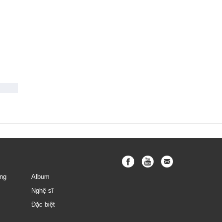
ng
Album
Nghệ sĩ
Đặc biệt