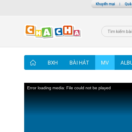
Khuyến mại
|
Quà
BXH
BÀI HÁT
MV
ALB
Error loading media: File could not be played