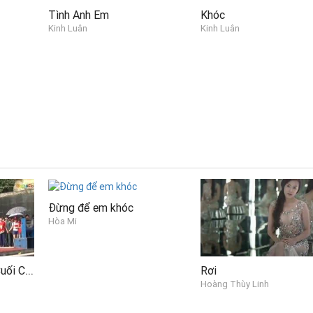
Tình Anh Em
Khóc
Kinh Luân
Kinh Luân
Đừng để em khóc
Hòa Mi
(Live) Người Lạ Nơi Cuối Con Đường
Rơi
Hoàng Thùy Linh