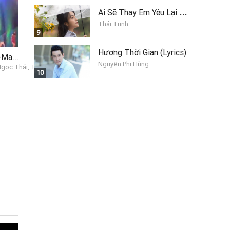
A
i Sẽ Thay Em Yêu Lại Anh
Thái Trinh
9
Hương Thời Gian (Lyrics)
Liên Khúc Cha Cha Cha-Manbo Yêu Thương (Liveshow Một Thoáng Quê Hương 3)
Nguyễn Phi Hùng
ọc Thái, Triệu Ái Vy
10