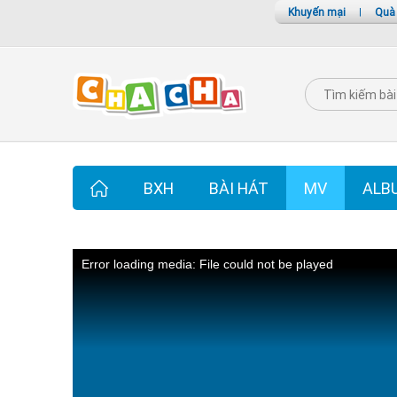
Khuyến mại
|
Quà
BXH
BÀI HÁT
MV
ALB
Error loading media: File could not be played