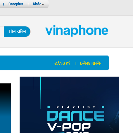
|
Careplus
|
Khác
TÌM KIẾM
ĐĂNG KÝ
|
ĐĂNG NHẬP