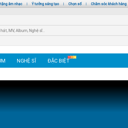
 tặng âm nhạc
|
Ý tưởng sáng tạo
|
Chọn số
|
Chăm sóc khách hàng
UM
NGHỆ SĨ
ĐẶC BIỆT