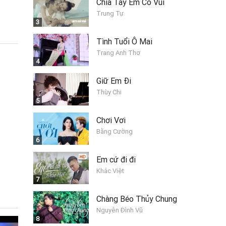
Chia Tay Em Có Vui
Trung Tự
3
Tình Tuổi Ô Mai
Trang Anh Thơ
4
Giữ Em Đi
Thùy Chi
5
Chơi Vơi
Bằng Cường
6
Em cứ đi đi
Khắc Việt
7
Chàng Béo Thủy Chung
Nguyễn Đình Vũ
8