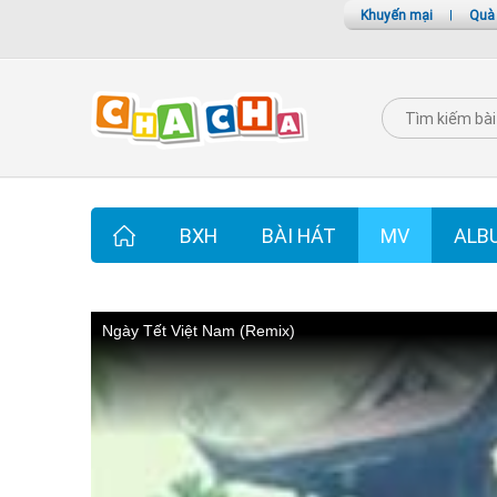
Khuyến mại
|
Quà
BXH
BÀI HÁT
MV
ALB
Ngày Tết Việt Nam (Remix)