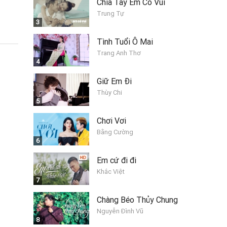
Chia Tay Em Có Vui
Trung Tự
3
Tình Tuổi Ô Mai
Trang Anh Thơ
4
Giữ Em Đi
Thùy Chi
5
Chơi Vơi
Bằng Cường
6
Em cứ đi đi
Khắc Việt
7
Chàng Béo Thủy Chung
Nguyễn Đình Vũ
8