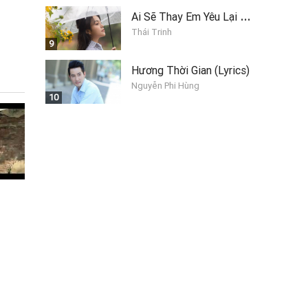
A
i Sẽ Thay Em Yêu Lại Anh
Thái Trinh
9
Hương Thời Gian (Lyrics)
Nguyễn Phi Hùng
10