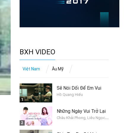
BXH VIDEO
Việt Nam
Âu Mỹ
Sẽ Nói Dối Để Em Vui
Hồ Quang Hiếu
1
Những Ngày Vui Trở Lại
C
hâu Khải Phong, Liêu Ngọc Lan
2