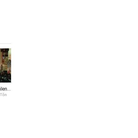
Đêm Thánh Vô Cùng (Silent Night)
 Tôn