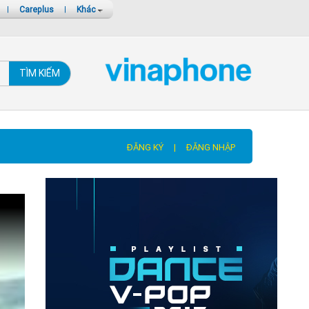
|
Careplus
|
Khác
TÌM KIẾM
ĐĂNG KÝ
|
ĐĂNG NHẬP