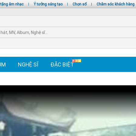
 tặng âm nhạc
|
Ý tưởng sáng tạo
|
Chọn số
|
Chăm sóc khách hàng
UM
NGHỆ SĨ
ĐẶC BIỆT