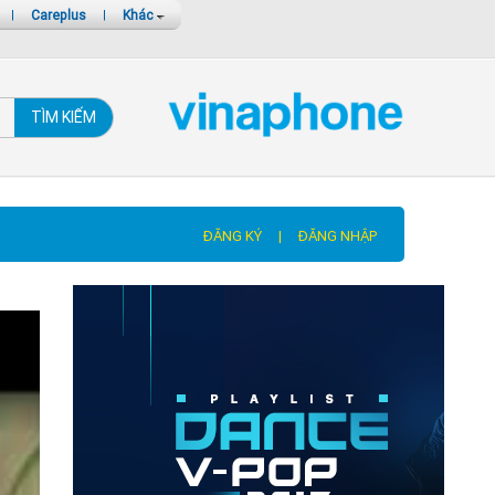
|
Careplus
|
Khác
TÌM KIẾM
ĐĂNG KÝ
|
ĐĂNG NHẬP