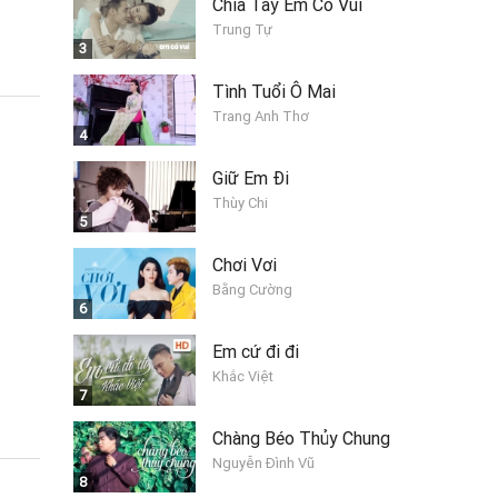
Chia Tay Em Có Vui
Trung Tự
3
Tình Tuổi Ô Mai
Trang Anh Thơ
4
Giữ Em Đi
Thùy Chi
5
Chơi Vơi
Bằng Cường
6
Em cứ đi đi
Khắc Việt
7
Chàng Béo Thủy Chung
Nguyễn Đình Vũ
8