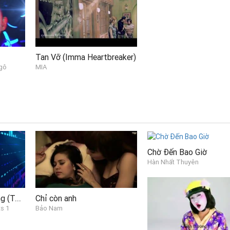
Tan Vỡ (Imma Heartbreaker)
Ngô
MIA
Chờ Đến Bao Giờ
Hàn Nhất Thuyên
Sắc Màu - Trish Lương (Tôi Là Người Chiến Thắng - The Winner Is 3 - Live 06)
Chỉ còn anh
ts 1
Bảo Nam