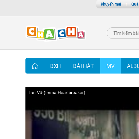
Khuyến mại
|
Quà
BXH
BÀI HÁT
MV
ALB
Tan Vỡ (Imma Heartbreaker)