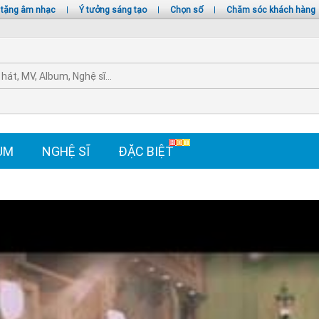
 tặng âm nhạc
|
Ý tưởng sáng tạo
|
Chọn số
|
Chăm sóc khách hàng
UM
NGHỆ SĨ
ĐẶC BIỆT