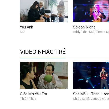
Yêu Anh
Saigon Night
MIA
Addy Trần, MIA, Tronie 
VIDEO NHẠC TRẺ
Giấc Mơ Yêu Em
Thiên Thủy
Nhiều Ca Sĩ, Various Artis