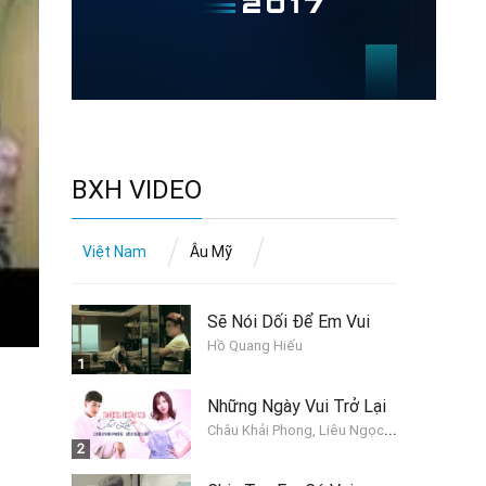
BXH VIDEO
Việt Nam
Âu Mỹ
Sẽ Nói Dối Để Em Vui
Hồ Quang Hiếu
1
Những Ngày Vui Trở Lại
C
hâu Khải Phong, Liêu Ngọc Lan
2