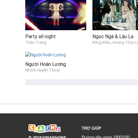
Party all night
Ngọc Ngà & Lâu La
Thảo Trang
Bằng Kiều, Hoàng Thùy L
Người Hoàn Lương
Nhóm Huyền Thoại
TRỢ GIÚP
© 2018 VINAPHONE
Đường dây nóng 18001091