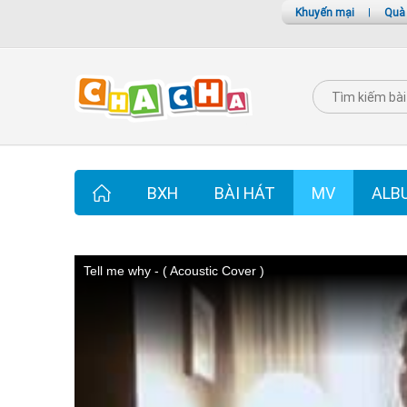
Khuyến mại
|
Quà
BXH
BÀI HÁT
MV
ALB
Tell me why - ( Acoustic Cover )