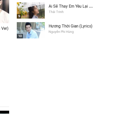
A
i Sẽ Thay Em Yêu Lại Anh
Thái Trinh
9
Hương Thời Gian (Lyrics)
 Ver)
Nguyễn Phi Hùng
10