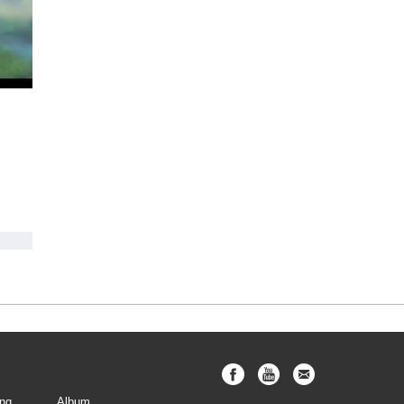
ng
Album