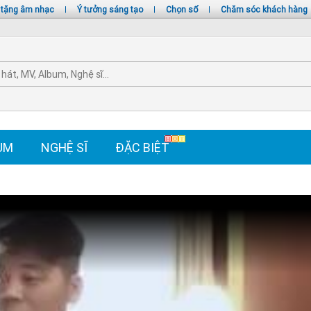
 tặng âm nhạc
|
Ý tưởng sáng tạo
|
Chọn số
|
Chăm sóc khách hàng
UM
NGHỆ SĨ
ĐẶC BIỆT