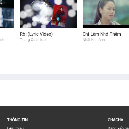
Rời (Lyric Video)
Chỉ Làm Nhớ Thêm
inh
Trung Quân Idol
Nhật Kim Anh
THÔNG TIN
CHACHA
Giới thiệu
Bảng xếp hạ