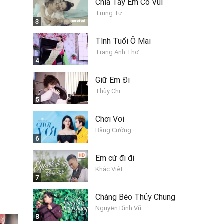
Chia Tay Em Có Vui
Trung Tự
3
Tình Tuổi Ô Mai
Trang Anh Thơ
4
Giữ Em Đi
Thùy Chi
5
Chơi Vơi
Bằng Cường
6
Em cứ đi đi
Khắc Việt
7
Chàng Béo Thủy Chung
Nguyễn Đình Vũ
8