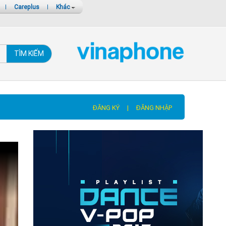
|
Careplus
|
Khác
TÌM KIẾM
ĐĂNG KÝ
|
ĐĂNG NHẬP