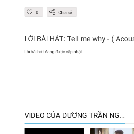
0
Chia sẻ
LỜI BÀI HÁT: Tell me why - ( Acous
Lời bài hát đang được cập nhật
VIDEO CỦA DƯƠNG TRẦN NG...