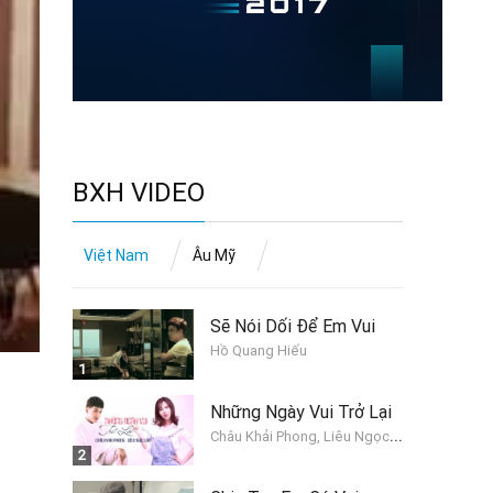
BXH VIDEO
Việt Nam
Âu Mỹ
Sẽ Nói Dối Để Em Vui
Hồ Quang Hiếu
1
Những Ngày Vui Trở Lại
C
hâu Khải Phong, Liêu Ngọc Lan
2