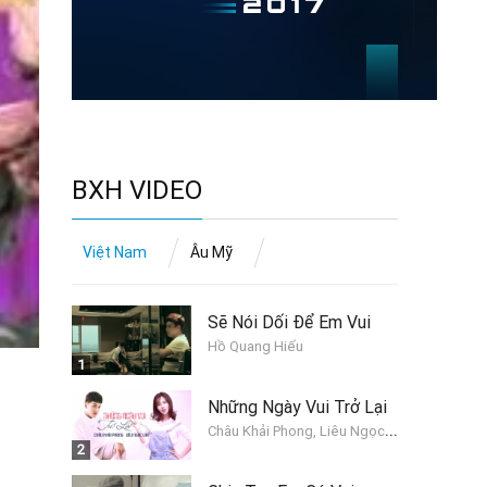
BXH VIDEO
Việt Nam
Âu Mỹ
Sẽ Nói Dối Để Em Vui
Hồ Quang Hiếu
1
Những Ngày Vui Trở Lại
C
hâu Khải Phong, Liêu Ngọc Lan
2