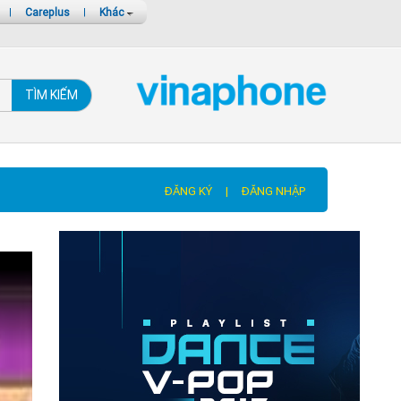
|
Careplus
|
Khác
TÌM KIẾM
ĐĂNG KÝ
|
ĐĂNG NHẬP