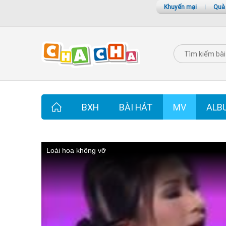
Khuyến mại
|
Quà
BXH
BÀI HÁT
MV
ALB
Loài hoa không vỡ