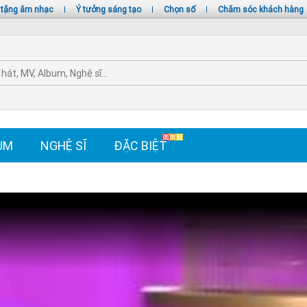
 tặng âm nhạc
|
Ý tưởng sáng tạo
|
Chọn số
|
Chăm sóc khách hàng
UM
NGHỆ SĨ
ĐẶC BIỆT