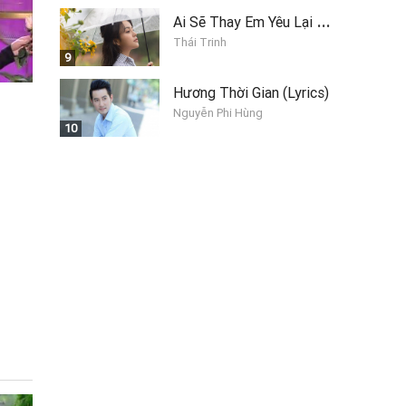
A
i Sẽ Thay Em Yêu Lại Anh
Thái Trinh
9
Hương Thời Gian (Lyrics)
Nguyễn Phi Hùng
10