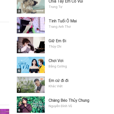
Chia Tay Em Có Vui
Trung Tự
3
Tình Tuổi Ô Mai
Trang Anh Thơ
4
Giữ Em Đi
Thùy Chi
5
Chơi Vơi
Bằng Cường
6
Em cứ đi đi
Khắc Việt
7
Chàng Béo Thủy Chung
Nguyễn Đình Vũ
8