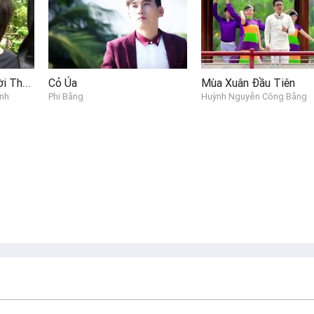
Về Đâu Mái Tóc Người Thương
Cỏ Úa
Mùa Xuân Đầu Tiên
nh
Phi Bằng
Huỳnh Nguyễn Công Bằng