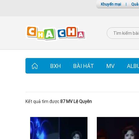
Khuyến mại
|
Quà
BXH
BÀI HÁT
MV
ALB
Kết quả tìm được
87 MV Lệ Quyên