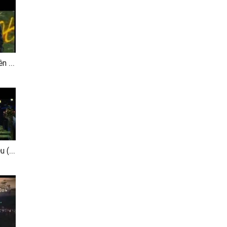
Trái Tim Không Ngủ Yên (Live)
Chôn Dấu Một Tình Yêu (Phòng Trà Không Tên)