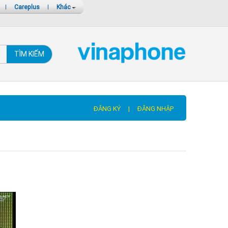
|
Careplus
|
Khác
TÌM KIẾM
ĐĂNG KÝ
|
ĐĂNG NHẬP