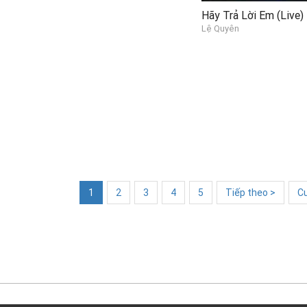
Hãy Trả Lời Em (Live)
Lệ Quyên
1
2
3
4
5
Tiếp theo >
Cu