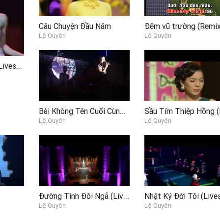
Câu Chuyện Đầu Năm
Đêm vũ trường (Remix
Lệ Quyên
Lệ Quyên
Tình Đẹp Như Mơ (Liveshow Trả Lại Thời Gian) - Lệ Quyên
Bài Không Tên Cuối Cùng (Họp Báo CD Vùng Tóc Nhớ)
Lệ Quyên
Lệ Quyên
Đường Tình Đôi Ngả (Liveshow Tình Khúc Yêu Thương)
Lệ Quyên
Lệ Quyên