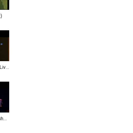
)
Sầu Tím Thiệp Hồng (Liveshow Quang Lê )
Nhật Ký Đời Tôi (Liveshow Số Phận-Đàm Vĩnh Hưng)