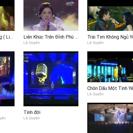
Sầu Tím Thiệp Hồng ( Liveshow Hát Trên Quê Hương )
Liên Khúc Trên Đỉnh Phù Vân, Chiều Phủ Tây Hồ, Đêm Ả Đào
Lệ Quyên
Lệ Quyên
Lệ Quyên
Tình đời
yên
Lệ Quyên