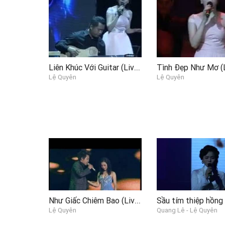
Liên Khúc Với Guitar (Liveshow Trả Lại Thời Gian) - Lệ Quyên
Lệ Quyên
Lệ Quyên
Như Giấc Chiêm Bao (Liveshow Ranh Giới Và Tình Yêu)
Sầu tím thiệp hồng
Lệ Quyên
Quang Lê - Lệ Quyên