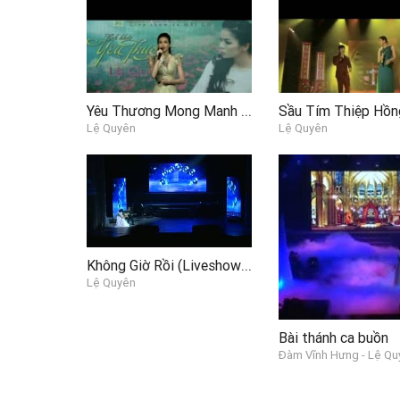
Yêu Thương Mong Manh (Tình Khúc Yêu Thương 2012)
Lệ Quyên
Lệ Quyên
Không Giờ Rồi (Liveshow Trả Lại Thời Gian)
Lệ Quyên
Bài thánh ca buồn
Đàm Vĩnh Hưng - Lệ Qu