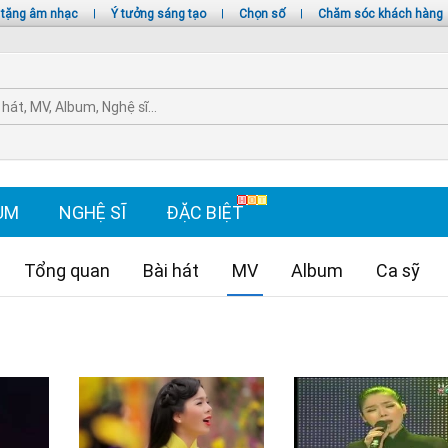
 tặng âm nhạc
|
Ý tưởng sáng tạo
|
Chọn số
|
Chăm sóc khách hàng
UM
NGHỆ SĨ
ĐẶC BIỆT
Tổng quan
Bài hát
MV
Album
Ca sỹ