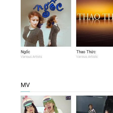
Ngốc
Thao Thức
Various Artists
Various Artists
MV