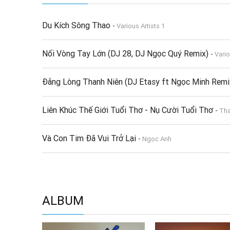
Du Kích Sông Thao
-
Various Artists 1
Nối Vòng Tay Lớn (DJ 28, DJ Ngọc Quý Remix)
-
Vario
Đắng Lòng Thanh Niên (DJ Etasy ft Ngọc Minh Rem
Liên Khúc Thế Giới Tuổi Thơ - Nụ Cười Tuổi Thơ
-
Th
Và Con Tim Đã Vui Trở Lại
-
Ngọc Anh
ALBUM