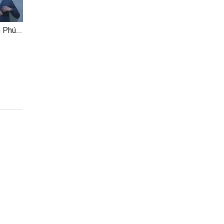
Sau Những Ngày Hạnh Phúc (Thanh Ngọc MV Fanmade)