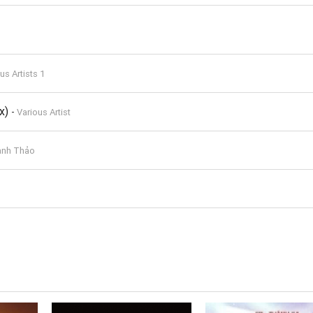
us Artists 1
ix)
-
Various Artist
anh Thảo