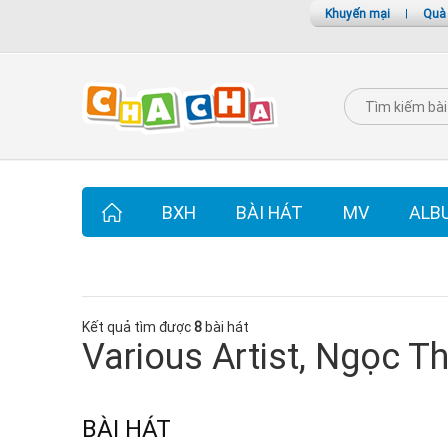
Khuyến mại
|
Quà
BXH
BÀI HÁT
MV
ALB
Kết quả tìm được
8
bài hát
Various Artist, Ngọc T
BÀI HÁT