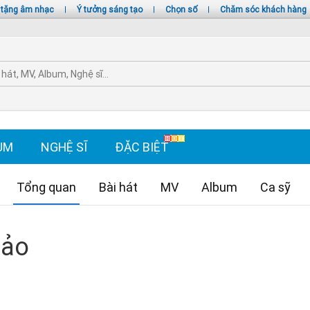
 tặng âm nhạc
|
Ý tưởng sáng tạo
|
Chọn số
|
Chăm sóc khách hàng
UM
NGHỆ SĨ
ĐẶC BIỆT
Tổng quan
Bài hát
MV
Album
Ca sỹ
hảo