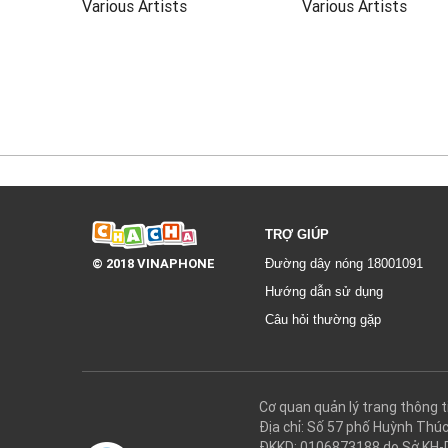
Various Artists
Various Artists
TRỢ GIÚP
© 2018 VINAPHONE
Đường dây nóng 18001091
Hướng dẫn sử dụng
Câu hỏi thường gặp
Cơ quan quản lý trang thôn
Địa chỉ: Số 57 phố Huỳnh Thú
ĐKKD: 0106873188 do Sở KH-