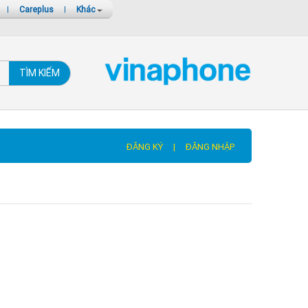
|
Careplus
|
Khác
TÌM KIẾM
ĐĂNG KÝ
|
ĐĂNG NHẬP