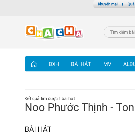
Khuyến mại
|
Quà
BXH
BÀI HÁT
MV
ALB
Kết quả tìm được
1
bài hát
Noo Phước Thịnh - Ton
BÀI HÁT