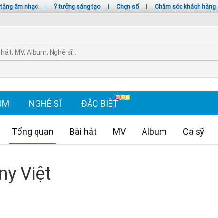
 tặng âm nhạc
|
Ý tưởng sáng tạo
|
Chọn số
|
Chăm sóc khách hàng
UM
NGHỆ SĨ
ĐẶC BIỆT
Tổng quan
Bài hát
MV
Album
Ca sỹ
ny Việt