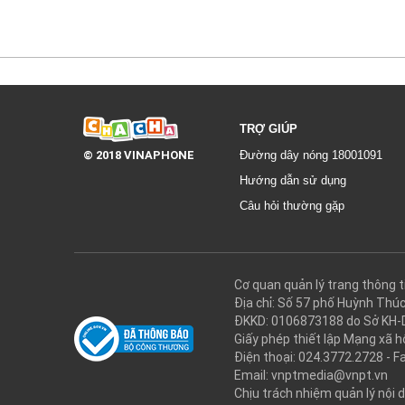
TRỢ GIÚP
© 2018 VINAPHONE
Đường dây nóng 18001091
Hướng dẫn sử dụng
Câu hỏi thường gặp
Cơ quan quản lý trang thôn
Địa chỉ: Số 57 phố Huỳnh Thú
ĐKKD: 0106873188 do Sở KH-
Giấy phép thiết lập Mạng xã
Điện thoại: 024.3772.2728 - F
Email: vnptmedia@vnpt.vn
Chịu trách nhiệm quản lý nội