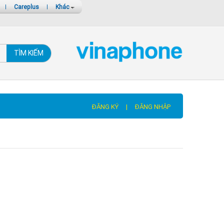
|
Careplus
|
Khác
TÌM KIẾM
ĐĂNG KÝ
|
ĐĂNG NHẬP