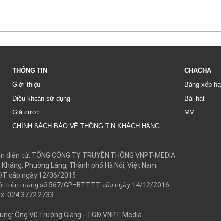
THÔNG TIN
CHACHA
Giới thiệu
Bảng xếp hạ
Điều khoản sử dụng
Bài hát
Giá cước
MV
CHÍNH SÁCH BẢO VỆ THÔNG TIN KHÁCH HÀNG
g tin điện tử: TỔNG CÔNG TY TRUYỀN THÔNG VNPT-MEDIA
c Kháng, Phường Láng, Thành phố Hà Nội, Việt Nam.
DT cấp ngày 12/06/2015
 hội trên mạng số 567/GP–BTTTT cấp ngày 14/12/2016.
ax: 024.3772.2733
 dung: Ông Vũ Trường Giang - TGĐ VNPT Media