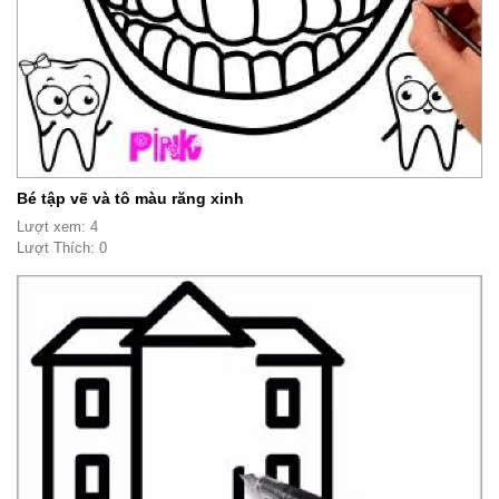
Bé tập vẽ và tô màu răng xinh
Lượt xem: 4
Lượt Thích: 0