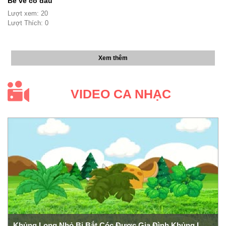
Bé vẽ cô dâu
Lượt xem: 20
Lượt Thích: 0
Xem thêm
VIDEO CA NHẠC
Khủng Long Nhỏ Bị Bắt Cóc Được Gia Đình Khủng Long Giải Cứu