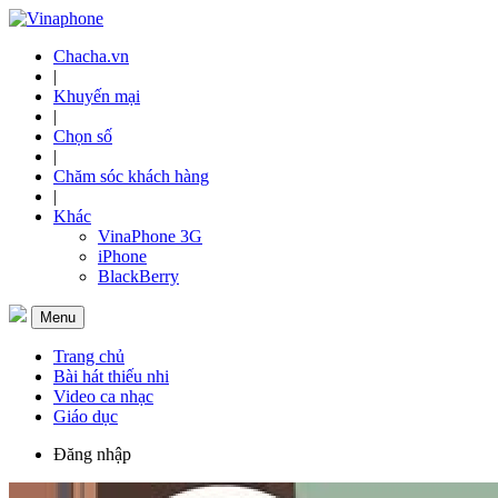
Chacha.vn
|
Khuyến mại
|
Chọn số
|
Chăm sóc khách hàng
|
Khác
VinaPhone 3G
iPhone
BlackBerry
Menu
Trang chủ
Bài hát thiếu nhi
Video ca nhạc
Giáo dục
Đăng nhập