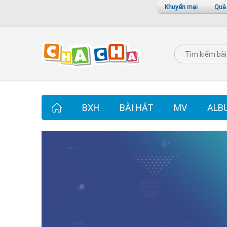
Khuyến mại
|
Quà
BXH
BÀI HÁT
MV
ALB