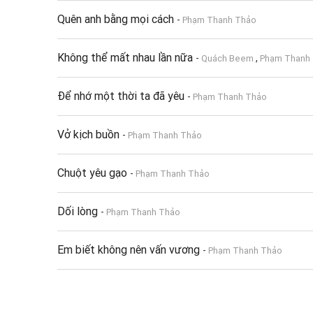
Quên anh bằng mọi cách
-
Phạm Thanh Thảo
Không thể mất nhau lần nữa
-
,
Quách Beem
Phạm Thanh
Để nhớ một thời ta đã yêu
-
Phạm Thanh Thảo
Vở kịch buồn
-
Phạm Thanh Thảo
Chuột yêu gạo
-
Phạm Thanh Thảo
Dối lòng
-
Phạm Thanh Thảo
Em biết không nên vấn vương
-
Phạm Thanh Thảo