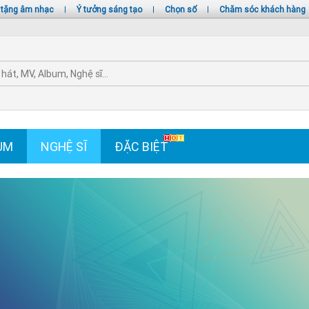
 tặng âm nhạc
|
Ý tưởng sáng tạo
|
Chọn số
|
Chăm sóc khách hàng
UM
NGHỆ SĨ
ĐẶC BIỆT