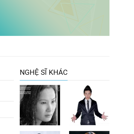
NGHỆ SĨ KHÁC
Giáng Son
Akin Vũ