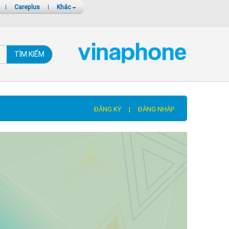
|
Careplus
|
Khác
TÌM KIẾM
ĐĂNG KÝ
|
ĐĂNG NHẬP