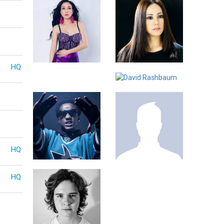
Leyna Thanh
Ngọc Ánh
HQ
Nga
David Rashbaum
HQ
K Camp
RainKids
HQ