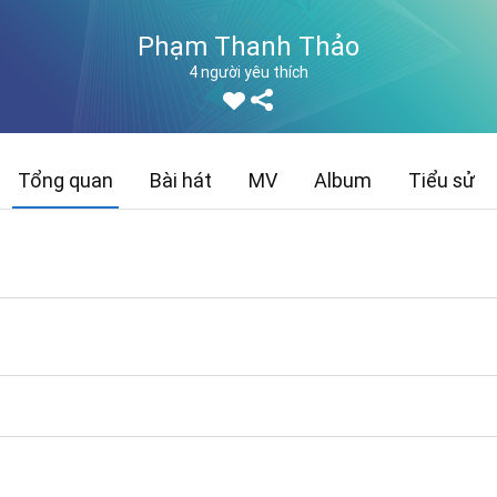
Phạm Thanh Thảo
4 người yêu thích
Tổng quan
Bài hát
MV
Album
Tiểu sử