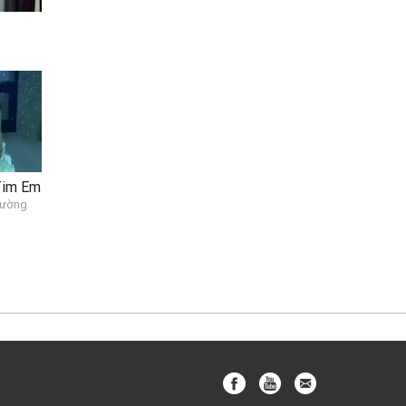
 Tim Em
Cường