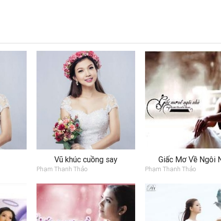
Vũ khúc cuồng say
Giấc Mơ Về Ngôi 
Phạm Thanh Thảo
Phạm Thanh Thảo