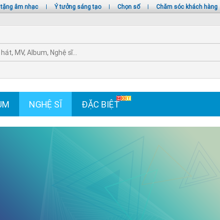
 tặng âm nhạc
|
Ý tưởng sáng tạo
|
Chọn số
|
Chăm sóc khách hàng
UM
NGHỆ SĨ
ĐẶC BIỆT