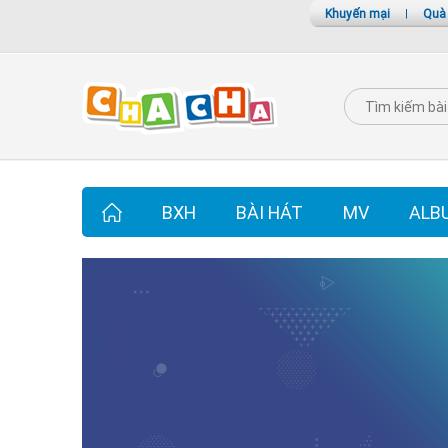
Khuyến mại
|
Quà
BXH
BÀI HÁT
MV
ALB