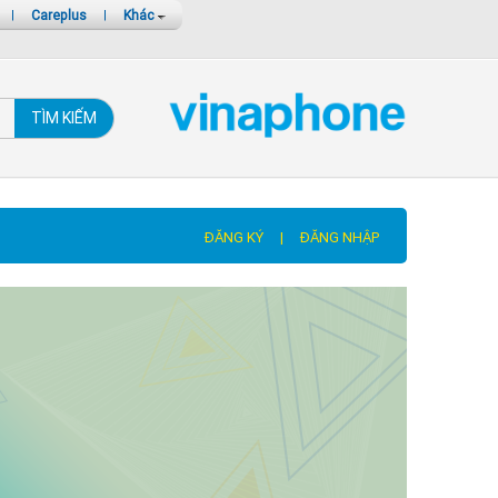
|
Careplus
|
Khác
TÌM KIẾM
ĐĂNG KÝ
|
ĐĂNG NHẬP