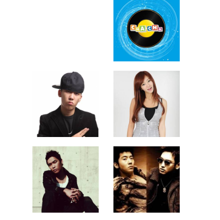
B-Free
Dok2
G.NA
Ra.D
Fly To The Sky