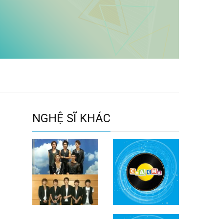
NGHỆ SĨ KHÁC
Sm Town
Postmen
Production