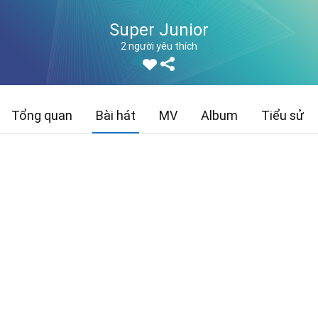
Super Junior
2 người yêu thích
Tổng quan
Bài hát
MV
Album
Tiểu sử