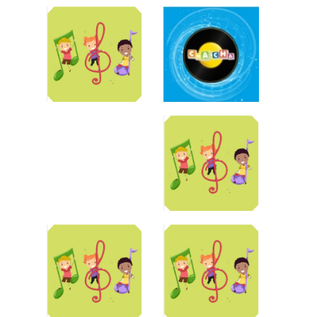
Bé Ngọc Uyên
Trần Bảo Linh
Thư
Bé Băng Châu