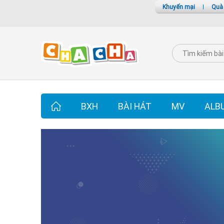
Khuyến mại
|
Quà
BXH
BÀI HÁT
MV
ALB