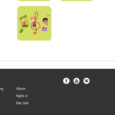
Bé Tin Tin
Bé Hà Vy
Bé Gia Vy
ng
Album
Nghệ sĩ
Đặc biệt