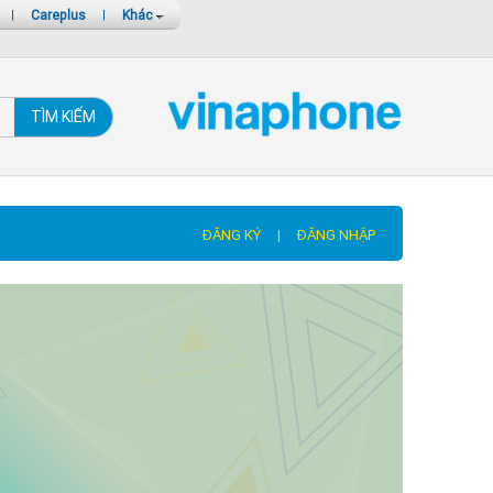
|
Careplus
|
Khác
TÌM KIẾM
ĐĂNG KÝ
|
ĐĂNG NHẬP