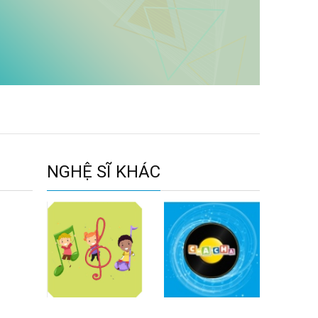
NGHỆ SĨ KHÁC
Bé Như Quỳnh
Nguyễn Đỗ
Khánh An