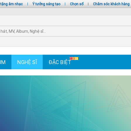
 tặng âm nhạc
|
Ý tưởng sáng tạo
|
Chọn số
|
Chăm sóc khách hàng
UM
NGHỆ SĨ
ĐẶC BIỆT