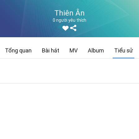
Thiên Ân
0 người yêu thích
Tổng quan
Bài hát
MV
Album
Tiểu sử