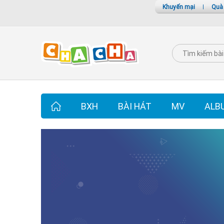
Khuyến mại
|
Quà
BXH
BÀI HÁT
MV
ALB