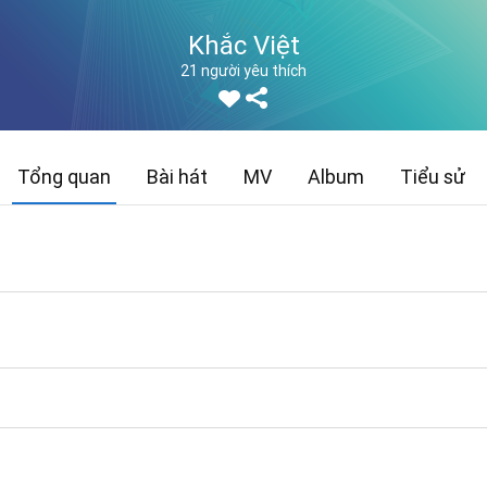
Khắc Việt
21 người yêu thích
Tổng quan
Bài hát
MV
Album
Tiểu sử