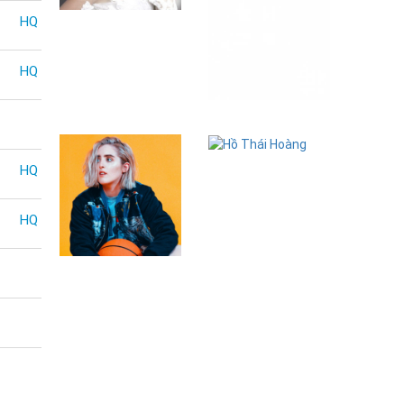
Thanh Thúy
HQ
HQ
Nguyễn Thành
Trung
Hồ Thái Hoàng
HQ
HQ
Shura