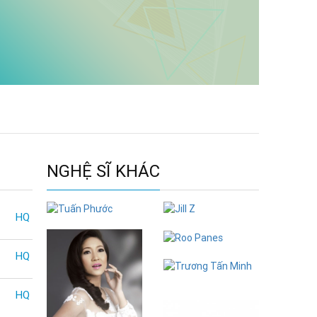
NGHỆ SĨ KHÁC
HQ
Tuấn Phước
Jill Z
Roo Panes
HQ
Trương Tấn
Minh
HQ