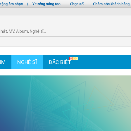
 tặng âm nhạc
|
Ý tưởng sáng tạo
|
Chọn số
|
Chăm sóc khách hàng
UM
NGHỆ SĨ
ĐẶC BIỆT