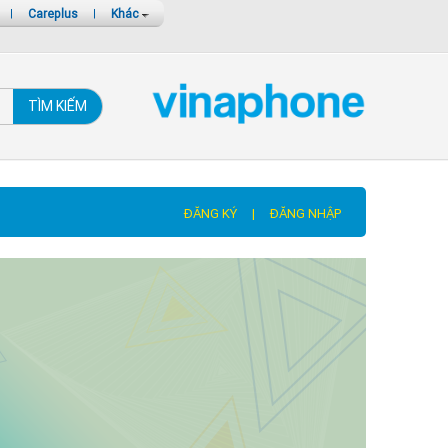
|
Careplus
|
Khác
TÌM KIẾM
ĐĂNG KÝ
|
ĐĂNG NHẬP