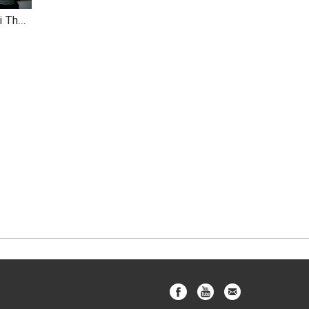
Về Đâu Mái Tóc Người Thương (Khắc Việt Cover)