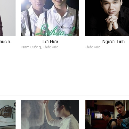
Tổng hợp những ca khúc hay nhất của ca sĩ Khắc Việt
Lời Hứa
Người Tình
Nam Cường, Khắc Việt
Khắc Việt