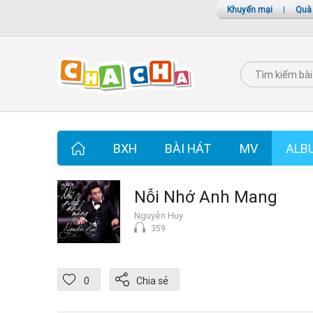
Khuyến mại
|
Quà
BXH
BÀI HÁT
MV
ALB
Nỗi Nhớ Anh Mang
Nguyễn Huy
359
0
Chia sẻ