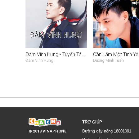
Đàm Vĩnh Hưng - Tuyển Tập Nhạc Phẩm
Cần Lắm Một Tình Yê
Đàm Vĩnh Hưng
Dương Minh Tuấn
TRỢ GIÚP
© 2018 VINAPHONE
Đường dây nóng 18001091