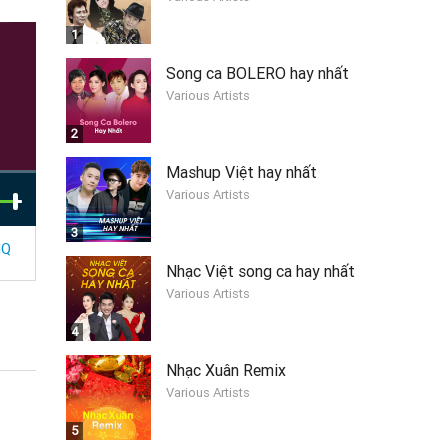
1
Song ca BOLERO hay nhất
Various Artists
2
Mashup Việt hay nhất
Various Artists
3
HQ
Nhạc Việt song ca hay nhất
Various Artists
4
Nhạc Xuân Remix
Various Artists
5