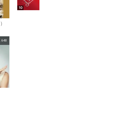
10
1)
1.648