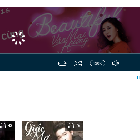
43
76