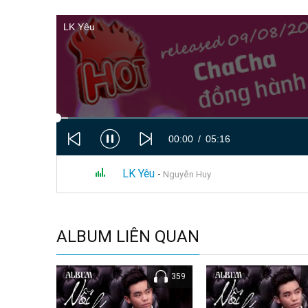
LK Yêu
00:00
05:16
01.
LK Yêu
-
Nguyễn Huy
ALBUM LIÊN QUAN
359