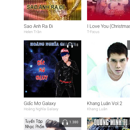
Sao Anh Ra Đi
Helen Trần
T-Focus
18
Giấc Mơ Galaxy
Khang Luân Vol.2
Hoàng Nghĩa Galaxy
Khang Luân
1.380