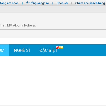
 tặng âm nhạc
|
Ý tưởng sáng tạo
|
Chọn số
|
Chăm sóc khách hàng
UM
NGHỆ SĨ
ĐẶC BIỆT