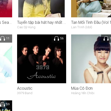
I Love You (Christmas Season)
Tuyển tập bài hát hay nhất của Cao Sỹ Hùng
Tan Mối Tình Đầu (Vol 
Cao Sỹ Hùng
Lan Trinh (Idol)
11
56
Acoustic
Mùa Cô Đơn
3979 Band
Hoàng Yến Chibi
59