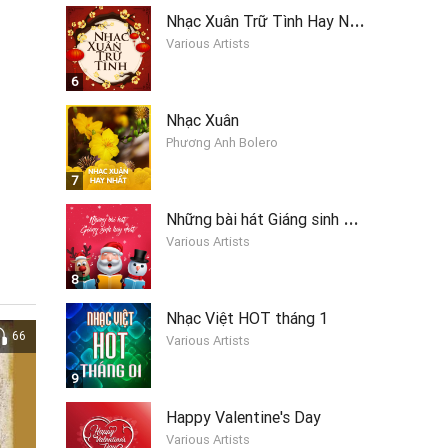
N
hạc Xuân Trữ Tình Hay Nhất
Various Artists
6
Nhạc Xuân
Phương Anh Bolero
7
N
hững bài hát Giáng sinh hay nhất 2019
Various Artists
8
Nhạc Việt HOT tháng 1
66
Various Artists
9
Happy Valentine's Day
Various Artists