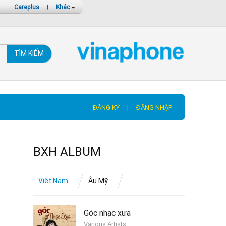
|
Careplus
|
Khác
TÌM KIẾM
ĐĂNG KÝ
|
ĐĂNG NHẬP
BXH ALBUM
Việt Nam
Âu Mỹ
Góc nhạc xưa
Various Artists