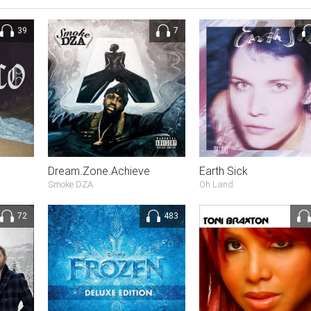
39
7
Dream.Zone.Achieve
Earth Sick
Smoke DZA
Oh Land
72
483