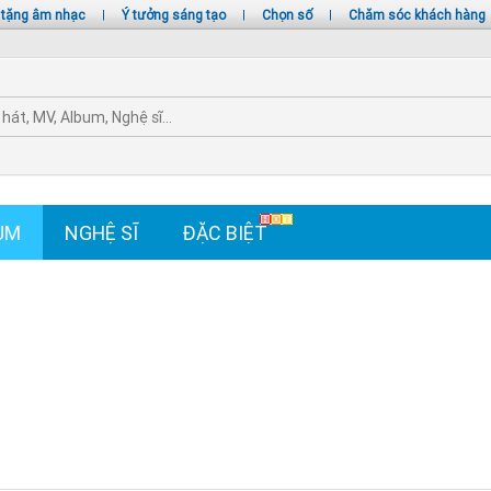
 tặng âm nhạc
|
Ý tưởng sáng tạo
|
Chọn số
|
Chăm sóc khách hàng
UM
NGHỆ SĨ
ĐẶC BIỆT