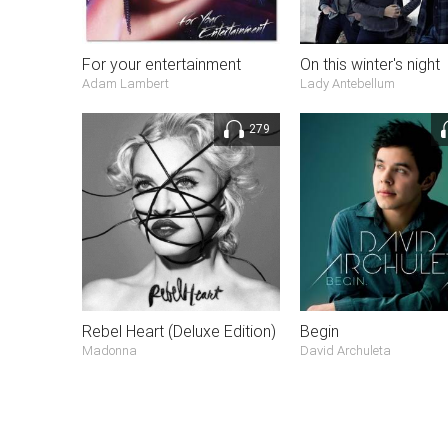
For your entertainment
On this winter's night
Adam Lambert
Lady Antebellum
279
Rebel Heart (Deluxe Edition)
Begin
Madonna
David Archuleta