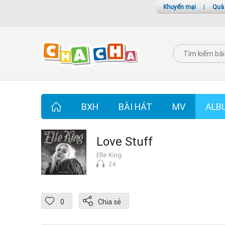
Khuyến mại
|
Quà
BXH
BÀI HÁT
MV
ALB
Love Stuff
Elle King
24
0
Chia sẻ