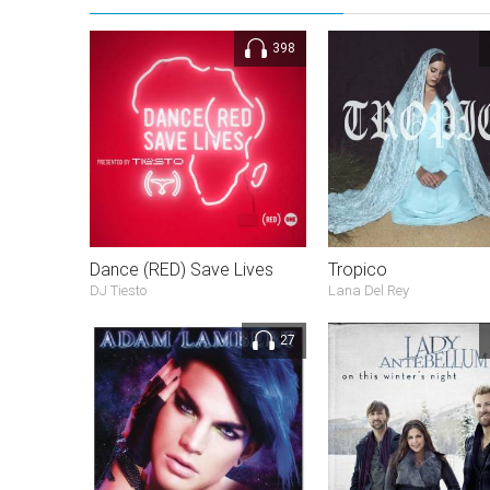
398
Dance (RED) Save Lives
Tropico
DJ Tiesto
Lana Del Rey
27