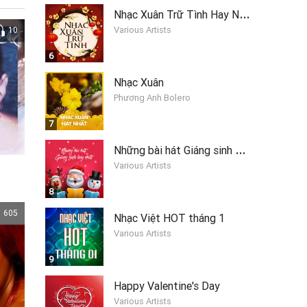
N
hạc Xuân Trữ Tình Hay Nhất
Various Artists
10
6
Nhạc Xuân
Phương Anh Bolero
7
N
hững bài hát Giáng sinh hay nhất 2019
Various Artists
8
605
Nhạc Việt HOT tháng 1
Various Artists
9
Happy Valentine's Day
Various Artists