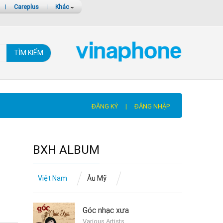
|
Careplus
|
Khác
TÌM KIẾM
ĐĂNG KÝ
|
ĐĂNG NHẬP
BXH ALBUM
Việt Nam
Âu Mỹ
Góc nhạc xưa
Various Artists