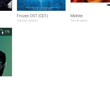
Frozen OST (CD1)
Midnite
Various Artists
Toni Braxton
176