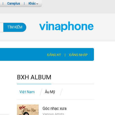
|
Careplus
|
Khác
TÌM KIẾM
ĐĂNG KÝ
|
ĐĂNG NHẬP
BXH ALBUM
Việt Nam
Âu Mỹ
Góc nhạc xưa
Various Artists