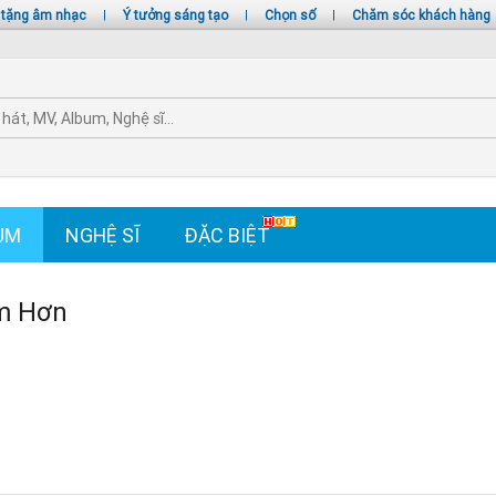
 tặng âm nhạc
|
Ý tưởng sáng tạo
|
Chọn số
|
Chăm sóc khách hàng
UM
NGHỆ SĨ
ĐẶC BIỆT
m Hơn