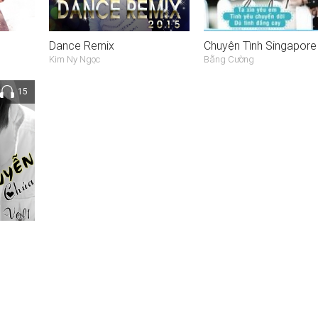
Dance Remix
Chuyện Tình Singapore
Kim Ny Ngọc
Bằng Cường
15