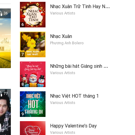
N
hạc Xuân Trữ Tình Hay Nhất
Various Artists
36
6
Nhạc Xuân
Phương Anh Bolero
7
N
hững bài hát Giáng sinh hay nhất 2019
Various Artists
8
77
Nhạc Việt HOT tháng 1
Various Artists
9
Happy Valentine's Day
Various Artists