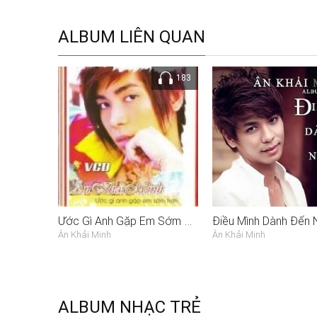
ALBUM LIÊN QUAN
183
Ước Gì Anh Gặp Em Sớm Hơn
Điều Mình Dành Đến 
Ân Khải Minh
Ân Khải Minh
ALBUM NHẠC TRẺ