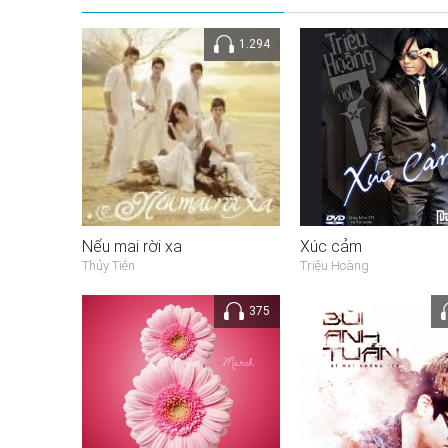
1.294
Nếu mai rời xa
Xúc cảm
Thủy Tiên
Triệu Hoàng
375