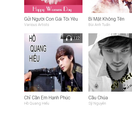
Gửi Người Con Gái Tôi Yêu
Bí Mật Không Tên
Various Artists
Bùi Anh Tuấn
122
Chỉ Cần Em Hạnh Phúc
Cầu Chúa
Hồ Quang Hiếu
Sỹ Nguyên