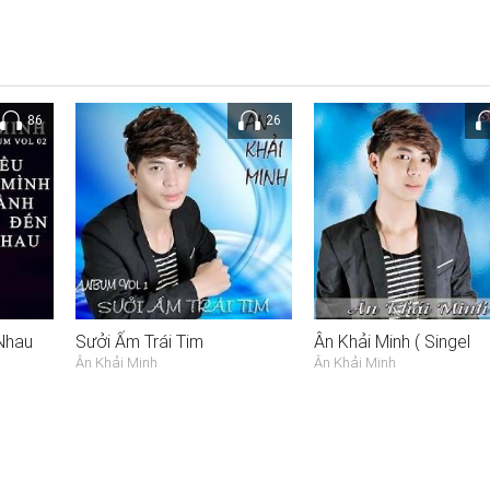
86
26
Nhau
Sưởi Ấm Trái Tim
Ân Khải Minh ( Singel
Ân Khải Minh
Ân Khải Minh