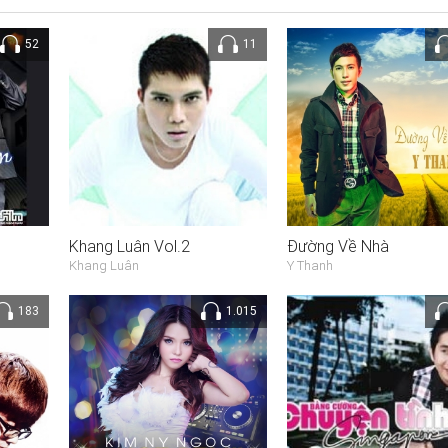
52
11
Khang Luân Vol.2
Đường Về Nhà
Khang Luân
Y Thanh
183
1.015