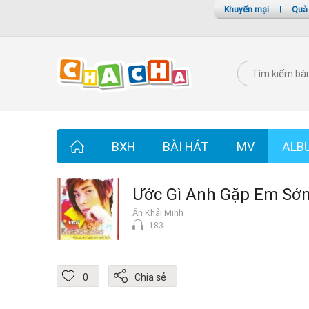
Khuyến mại
|
Quà
BXH
BÀI HÁT
MV
ALB
Ước Gì Anh Gặp Em Sớ
Ân Khải Minh
183
0
Chia sẻ