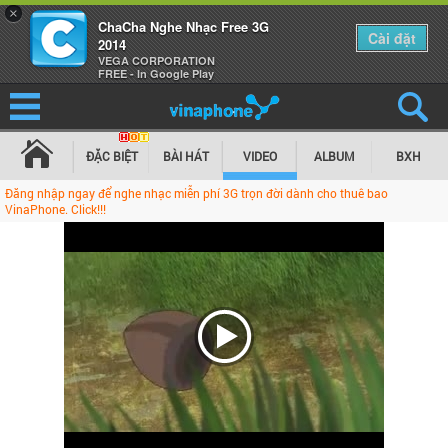
×
ChaCha Nghe Nhạc Free 3G
Cài đặt
2014
VEGA CORPORATION
FREE - In Google Play
ĐẶC BIỆT
BÀI HÁT
VIDEO
ALBUM
BXH
Đăng nhập ngay để nghe nhạc miễn phí 3G trọn đời dành cho thuê bao
VinaPhone. Click!!!