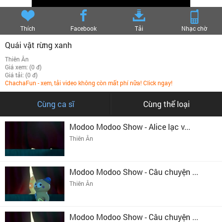
Thích
Facebook
Tải
Nhạc chờ
Quái vật rừng xanh
Thiên Ân
Giá xem: (0 đ)
Giá tải: (0 đ)
ChachaFun - xem, tải video không còn mất phí nữa! Click ngay!
Cùng ca sĩ
Cùng thể loại
Modoo Modoo Show - Alice lạc v...
Thiên Ân
Modoo Modoo Show - Câu chuyện ...
Thiên Ân
Modoo Modoo Show - Câu chuyện ...