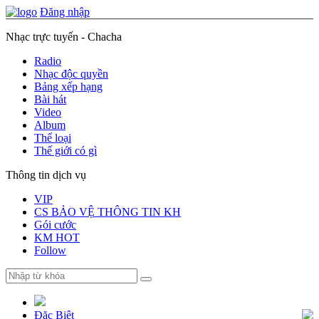
Đăng nhập
Nhạc trực tuyến - Chacha
Radio
Nhạc độc quyền
Bảng xếp hạng
Bài hát
Video
Album
Thể loại
Thế giới có gì
Thông tin dịch vụ
VIP
CS BẢO VỆ THÔNG TIN KH
Gói cước
KM HOT
Follow
Đặc Biệt