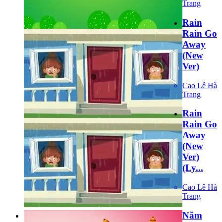
Trang
Rain
Rain Go
Away
(New
Ver)
Cao Lê Hà
Trang
Rain
Rain Go
Away
(New
Ver)
(Ly...
Cao Lê Hà
Trang
Năm