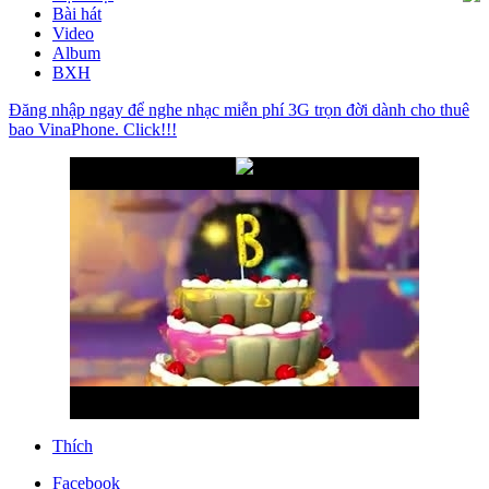
Bài hát
Video
Album
BXH
Đăng nhập ngay để nghe nhạc miễn phí 3G trọn đời dành cho thuê
bao VinaPhone. Click!!!
Thích
Facebook