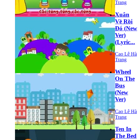
Trang
Xuân
Về Rồi
Đó (New
Ver)
(Lyric...
Cao Lê Hà
Trang
Wheel
On The
Bus
(New
Ver)
Cao Lê Hà
Trang
Ten In
The Bed