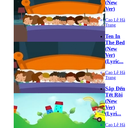
(New
Ver)
Cao Lê Hà
Trang
Ten In
The Bed
(New
Ver)
(Lyric...
Cao Lê Hà
Trang
Sắp Đến
Tết Rồi
(New
Ver)
(Lyri...
Cao Lê Hà