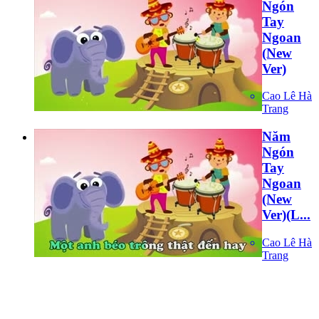
Ngón
Tay
Ngoan
(New
Ver)
Cao Lê Hà
Trang
Năm
Ngón
Tay
Ngoan
(New
Ver)(L...
Cao Lê Hà
Trang