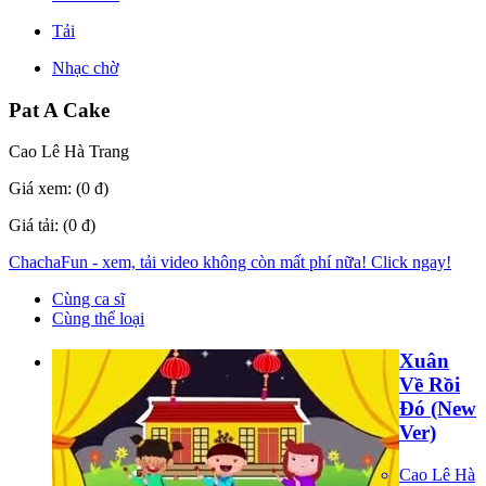
Tải
Nhạc chờ
Pat A Cake
Cao Lê Hà Trang
Giá xem: (0 đ)
Giá tải: (0 đ)
ChachaFun - xem, tải video không còn mất phí nữa! Click ngay!
Cùng ca sĩ
Cùng thể loại
Xuân
Về Rồi
Đó (New
Ver)
Cao Lê Hà