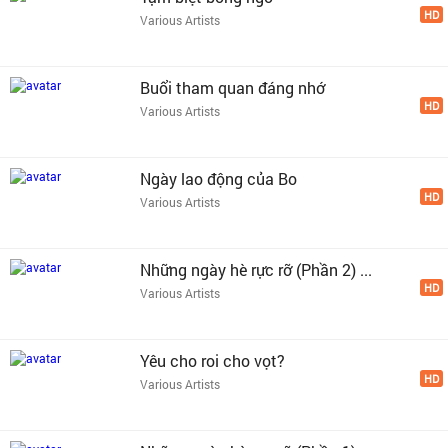
HD
Various Artists
Buổi tham quan đáng nhớ
HD
Various Artists
Ngày lao động của Bo
HD
Various Artists
Những ngày hè rực rỡ (Phần 2) ...
HD
Various Artists
Yêu cho roi cho vọt?
HD
Various Artists