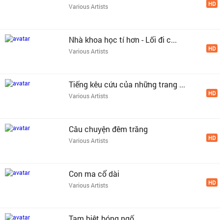
HD
Various Artists
Nhà khoa học tí hơn - Lối đi c...
HD
Various Artists
Tiếng kêu cứu của những trang ...
HD
Various Artists
Câu chuyện đêm trăng
HD
Various Artists
Con ma cổ dài
HD
Various Artists
Tạm biệt bóng ngố