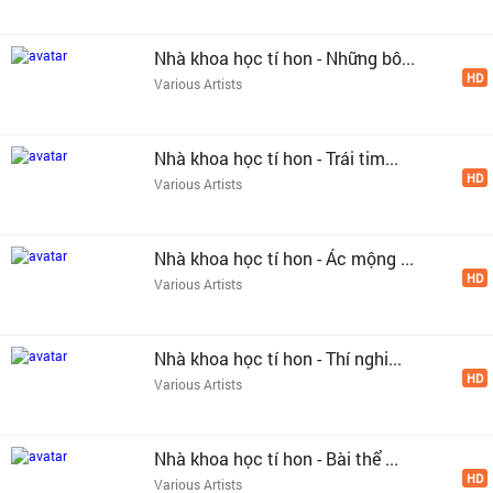
Nhà khoa học tí hon - Những bô...
HD
Various Artists
Nhà khoa học tí hon - Trái tim...
HD
Various Artists
Nhà khoa học tí hon - Ác mộng ...
HD
Various Artists
Nhà khoa học tí hon - Thí nghi...
HD
Various Artists
Nhà khoa học tí hon - Bài thể ...
HD
Various Artists