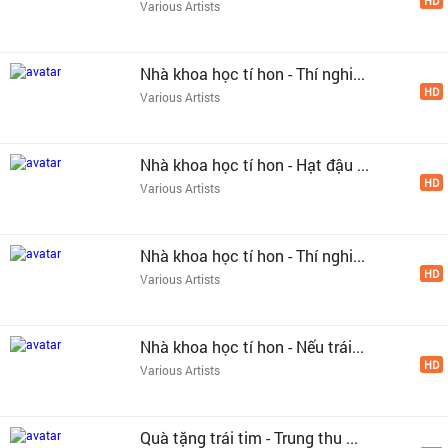
HD
Various Artists
Nhà khoa học tí hon - Thí nghi...
HD
Various Artists
Nhà khoa học tí hon - Hạt đậu ...
HD
Various Artists
Nhà khoa học tí hon - Thí nghi...
HD
Various Artists
Nhà khoa học tí hon - Nếu trái...
HD
Various Artists
Quà tặng trái tim - Trung thu ...