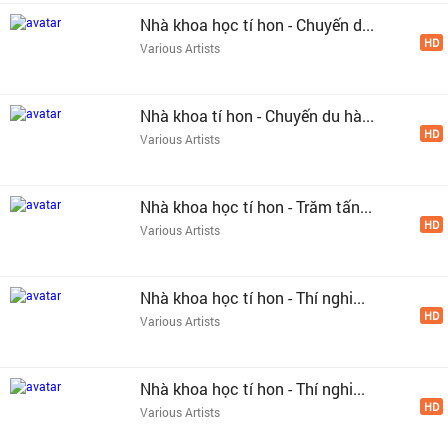
Nhà khoa học tí hon - Chuyến d...
HD
Various Artists
Nhà khoa tí hon - Chuyến du hà...
HD
Various Artists
Nhà khoa học tí hon - Trăm tấn...
HD
Various Artists
Nhà khoa học tí hon - Thí nghi...
HD
Various Artists
Nhà khoa học tí hon - Thí nghi...
HD
Various Artists