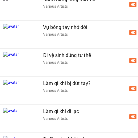
HD
Various Artists
Vụ bỏng tay nhớ đời
HD
Various Artists
Đi vệ sinh đúng tư thế
HD
Various Artists
Làm gì khi bị đứt tay?
HD
Various Artists
Làm gì khi đi lạc
HD
Various Artists