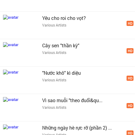
Yêu cho roi cho vọt?
HD
Various Artists
Cây sen "thần kỳ"
HD
Various Artists
"Nước khô" kì diệu
HD
Various Artists
Vì sao muỗi "theo đuổi&qu...
HD
Various Artists
Những ngày hè rực rỡ (phần 2) ...
HD
Various Artists