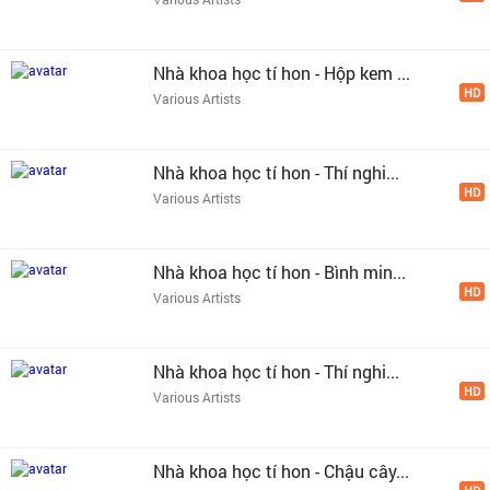
Nhà khoa học tí hon - Hộp kem ...
HD
Various Artists
Nhà khoa học tí hon - Thí nghi...
HD
Various Artists
Nhà khoa học tí hon - Bình min...
HD
Various Artists
Nhà khoa học tí hon - Thí nghi...
HD
Various Artists
Nhà khoa học tí hon - Chậu cây...