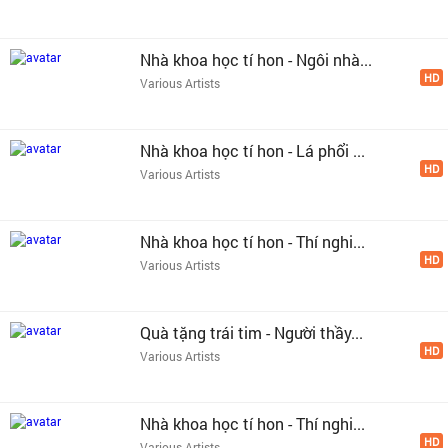
Nhà khoa học tí hon - Ngôi nhà...
HD
Various Artists
Nhà khoa học tí hon - Lá phổi ...
HD
Various Artists
Nhà khoa học tí hon - Thí nghi...
HD
Various Artists
Quà tặng trái tim - Người thầy...
HD
Various Artists
Nhà khoa học tí hon - Thí nghi...
HD
Various Artists