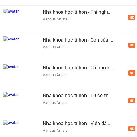
Nhà khoa học tí hon - Thí nghi...
HD
Various Artists
Nhà khoa học tí hon - Con sứa ...
HD
Various Artists
Nhà khoa học tí hon - Cá con x...
HD
Various Artists
Nhà khoa học tí hon - 10 có th...
HD
Various Artists
Nhà khoa học tí hon - Viên đá ...
HD
Various Artists