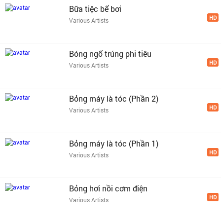
Bữa tiệc bể bơi
HD
Various Artists
Bóng ngố trúng phi tiêu
HD
Various Artists
Bỏng máy là tóc (Phần 2)
HD
Various Artists
Bỏng máy là tóc (Phần 1)
HD
Various Artists
Bỏng hơi nồi cơm điện
HD
Various Artists