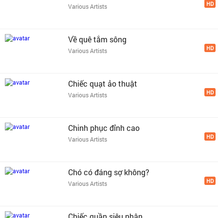
HD
Various Artists
Về quê tắm sông
HD
Various Artists
Chiếc quạt ảo thuật
HD
Various Artists
Chinh phục đỉnh cao
HD
Various Artists
Chó có đáng sợ không?
HD
Various Artists
Chiếc quần siêu nhân