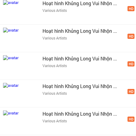
Hoạt hình Khủng Long Vui Nhộn ...
HD
Various Artists
Hoạt hình Khủng Long Vui Nhộn ...
HD
Various Artists
Hoạt hình Khủng Long Vui Nhộn ...
HD
Various Artists
Hoạt hình Khủng Long Vui Nhộn ...
HD
Various Artists
Hoạt hình Khủng Long Vui Nhộn ...
HD
Various Artists