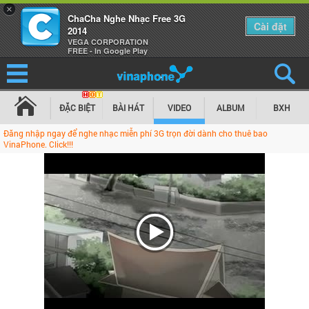
×
ChaCha Nghe Nhạc Free 3G
Cài đặt
2014
VEGA CORPORATION
FREE - In Google Play
ĐẶC BIỆT
BÀI HÁT
VIDEO
ALBUM
BXH
Đăng nhập ngay để nghe nhạc miễn phí 3G trọn đời dành cho thuê bao
VinaPhone. Click!!!