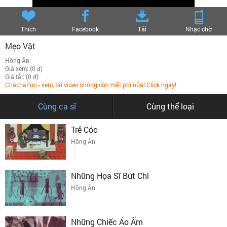
Thích
Facebook
Tải
Nhạc chờ
Mẹo Vặt
Hồng Ân
Giá xem: (0 đ)
Giá tải: (0 đ)
ChachaFun - xem, tải video không còn mất phí nữa! Click ngay!
Cùng ca sĩ
Cùng thể loại
Trẻ Cóc
Hồng Ân
Những Họa Sĩ Bút Chì
Hồng Ân
Những Chiếc Áo Ấm