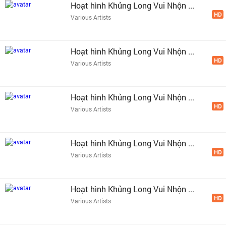
Hoạt hình Khủng Long Vui Nhộn ...
HD
Various Artists
Hoạt hình Khủng Long Vui Nhộn ...
HD
Various Artists
Hoạt hình Khủng Long Vui Nhộn ...
HD
Various Artists
Hoạt hình Khủng Long Vui Nhộn ...
HD
Various Artists
Hoạt hình Khủng Long Vui Nhộn ...
HD
Various Artists