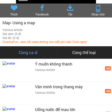
Thích
Facebook
Tải
Nhạc chờ
Map- Using a map
Various Artists
Giá xem: (0 đ)
Giá tải: (0 đ)
ChachaFun - xem, tải video không còn mất phí nữa! Click ngay!
Cùng ca sĩ
Cùng thể loại
Ý muốn không thành
HD
Various Artists
Văn minh trong thang máy
HD
Various Artists
Uống nước để mau lớn