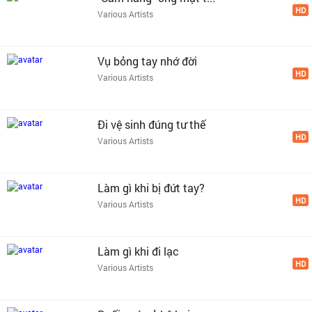
HD
Various Artists
Vụ bỏng tay nhớ đời
HD
Various Artists
Đi vệ sinh đúng tư thế
HD
Various Artists
Làm gì khi bị đứt tay?
HD
Various Artists
Làm gì khi đi lạc
HD
Various Artists