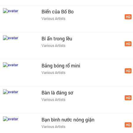
Biển của Bố Bo
HD
Various Artists
Bí ẩn trong lều
HD
Various Artists
Bảng bóng rổ mini
HD
Various Artists
Bàn là đáng sơ
HD
Various Artists
Bạn bình nước nóng giận
HD
Various Artists