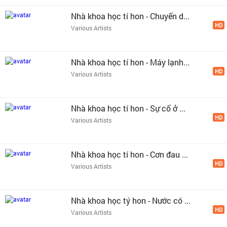
Nhà khoa học tí hon - Chuyến d...
HD
Various Artists
Nhà khoa học tí hon - Máy lạnh...
HD
Various Artists
Nhà khoa học tí hon - Sự cố ở ...
HD
Various Artists
Nhà khoa học tí hon - Cơn đau ...
HD
Various Artists
Nhà khoa học tý hon - Nước có ...
HD
Various Artists