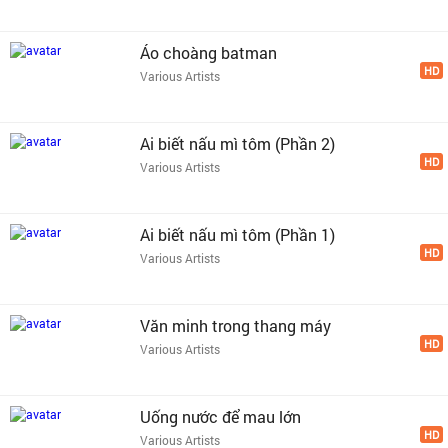
Áo choàng batman
HD
Various Artists
Ai biết nấu mì tôm (Phần 2)
HD
Various Artists
Ai biết nấu mì tôm (Phần 1)
HD
Various Artists
Văn minh trong thang máy
HD
Various Artists
Uống nước để mau lớn
HD
Various Artists