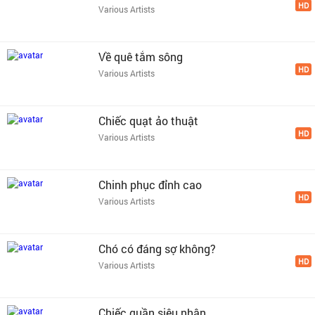
HD
Various Artists
Về quê tắm sông
HD
Various Artists
Chiếc quạt ảo thuật
HD
Various Artists
Chinh phục đỉnh cao
HD
Various Artists
Chó có đáng sợ không?
HD
Various Artists
Chiếc quần siêu nhân