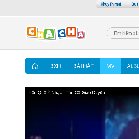
Khuyến mại
|
Quà
BXH
BÀI HÁT
MV
ALB
Hồn Quê Ý Nhạc - Tân Cổ Giao Duyên