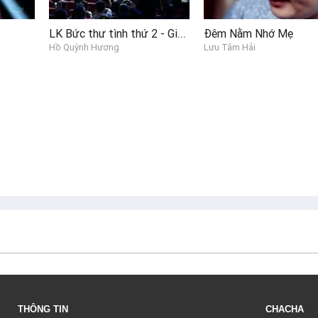
LK Bức thư tình thứ 2 - Giọt sướng đêm - Với anh em vẫn là cô bé - Honey
Đêm Nằm Nhớ Mẹ
Hồ Quỳnh Hương
Lưu Tâm Hải
THÔNG TIN
CHACHA