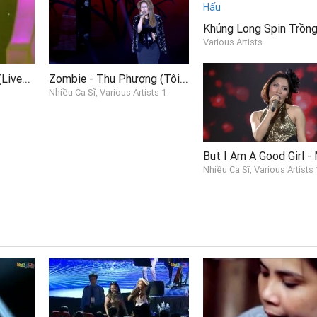
Various Artists
LK Lục Tỉnh Quê Em (Liveshow Tự Tình Quê Hương 3)
Zombie - Thu Phượng (Tôi Là Người Chiến Thắng - The Winner Is 3 - Live 01)
Nhiều Ca Sĩ, Various Artists 1
Nhiều Ca Sĩ, Various Artists 