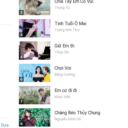
Chia Tay Em Có Vui
Trung Tự
3
Tình Tuổi Ô Mai
Trang Anh Thơ
4
Giữ Em Đi
Thùy Chi
5
Chơi Vơi
Bằng Cường
6
Em cứ đi đi
Khắc Việt
7
Chàng Béo Thủy Chung
Nguyễn Đình Vũ
8