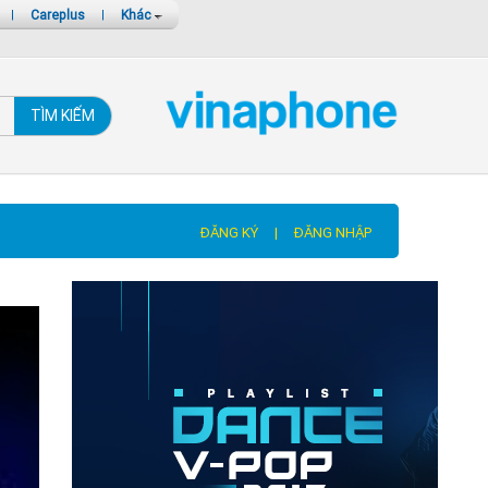
|
Careplus
|
Khác
TÌM KIẾM
ĐĂNG KÝ
|
ĐĂNG NHẬP