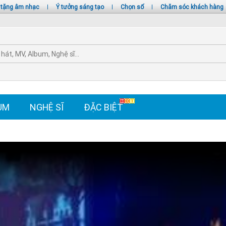
 tặng âm nhạc
|
Ý tưởng sáng tạo
|
Chọn số
|
Chăm sóc khách hàng
UM
NGHỆ SĨ
ĐẶC BIỆT