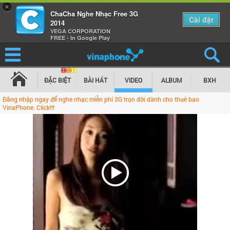
×
ChaCha Nghe Nhạc Free 3G
Cài đặt
2014
VEGA CORPORATION
FREE - In Google Play
ĐẶC BIỆT
BÀI HÁT
VIDEO
ALBUM
BXH
Đăng nhập ngay để nghe nhạc miễn phí 3G trọn đời dành cho thuê bao
VinaPhone. Click!!!