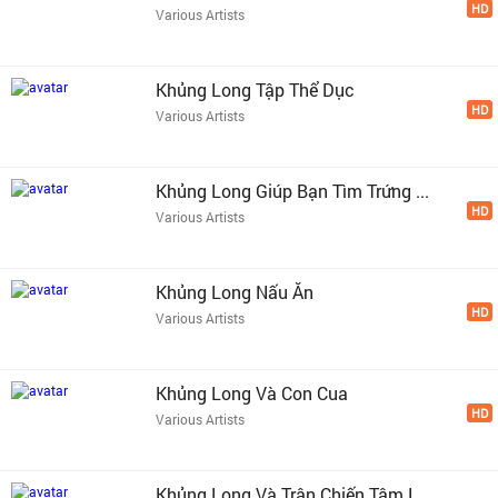
HD
Various Artists
Khủng Long Tập Thể Dục
HD
Various Artists
Khủng Long Giúp Bạn Tìm Trứng ...
HD
Various Artists
Khủng Long Nấu Ăn
HD
Various Artists
Khủng Long Và Con Cua
HD
Various Artists
Khủng Long Và Trận Chiến Tâm L...