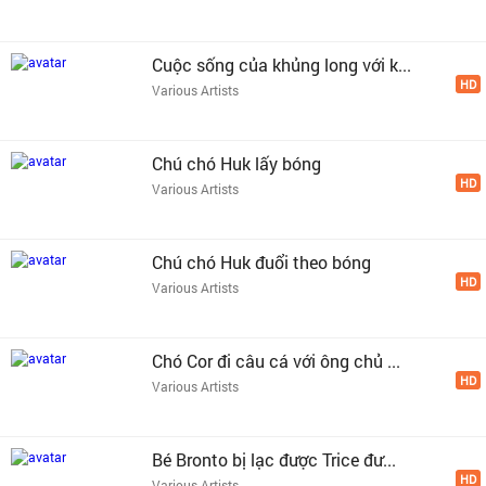
Cuộc sống của khủng long với k...
HD
Various Artists
Chú chó Huk lấy bóng
HD
Various Artists
Chú chó Huk đuổi theo bóng
HD
Various Artists
Chó Cor đi câu cá với ông chủ ...
HD
Various Artists
Bé Bronto bị lạc được Trice đư...
HD
Various Artists