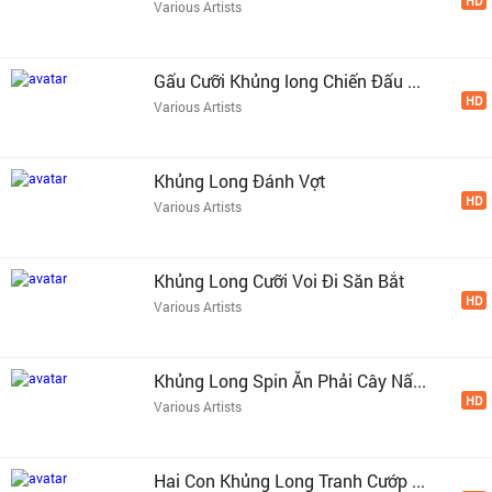
HD
Various Artists
Gấu Cưỡi Khủng long Chiến Đấu ...
HD
Various Artists
Khủng Long Đánh Vợt
HD
Various Artists
Khủng Long Cưỡi Voi Đi Săn Bắt
HD
Various Artists
Khủng Long Spin Ăn Phải Cây Nấ...
HD
Various Artists
Hai Con Khủng Long Tranh Cướp ...