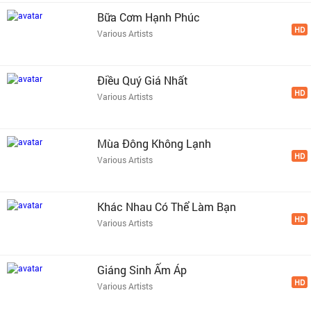
Bữa Cơm Hạnh Phúc
HD
Various Artists
Điều Quý Giá Nhất
HD
Various Artists
Mùa Đông Không Lạnh
HD
Various Artists
Khác Nhau Có Thể Làm Bạn
HD
Various Artists
Giáng Sinh Ấm Áp
HD
Various Artists