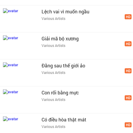
Lệch vai vì muốn ngầu
HD
Various Artists
Giải mã bộ xương
HD
Various Artists
Đằng sau thế giới ảo
HD
Various Artists
Con rối bằng mực
HD
Various Artists
Có điều hòa thật mát
HD
Various Artists