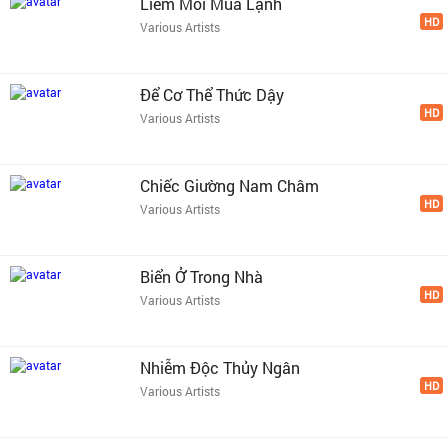
Liếm Môi Mùa Lạnh
HD
Various Artists
Để Cơ Thể Thức Dậy
HD
Various Artists
Chiếc Giường Nam Châm
HD
Various Artists
Biển Ở Trong Nhà
HD
Various Artists
Nhiễm Độc Thủy Ngân
HD
Various Artists