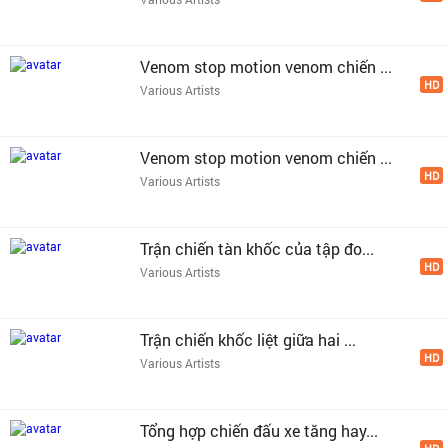
Venom stop motion venom chiến ...
HD
Various Artists
Venom stop motion venom chiến ...
HD
Various Artists
Trận chiến tàn khốc của tập đo...
HD
Various Artists
Trận chiến khốc liệt giữa hai ...
HD
Various Artists
Tổng hợp chiến đấu xe tăng hay...