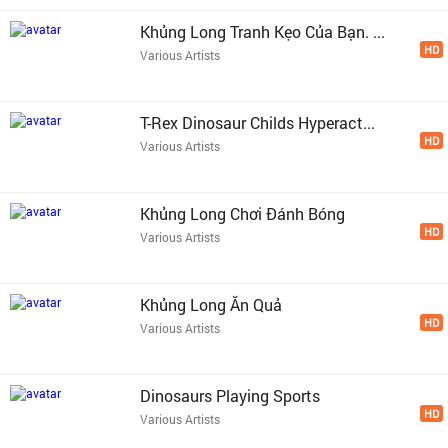
Khủng Long Tranh Kẹo Của Bạn. ...
HD
Various Artists
T-Rex Dinosaur Childs Hyperact...
HD
Various Artists
Khủng Long Chơi Đánh Bóng
HD
Various Artists
Khủng Long Ăn Quả
HD
Various Artists
Dinosaurs Playing Sports
HD
Various Artists