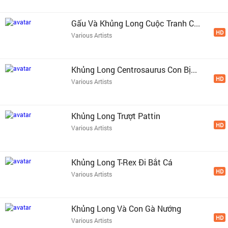
Gấu Và Khủng Long Cuộc Tranh C...
HD
Various Artists
Khủng Long Centrosaurus Con Bị...
HD
Various Artists
Khủng Long Trượt Pattin
HD
Various Artists
Khủng Long T-Rex Đi Bắt Cá
HD
Various Artists
Khủng Long Và Con Gà Nướng
HD
Various Artists