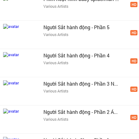
HD
Various Artists
Người Sắt hành động - Phần 5
HD
Various Artists
Người Sắt hành động - Phần 4
HD
Various Artists
Người Sắt hành động - Phần 3 N...
HD
Various Artists
Người Sắt hành động - Phần 2 Á...
HD
Various Artists