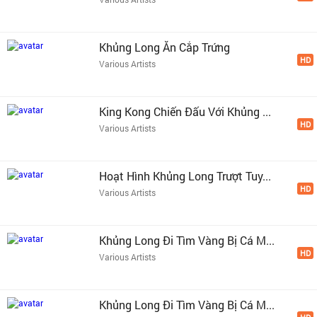
Khủng Long Ăn Cắp Trứng
HD
Various Artists
King Kong Chiến Đấu Với Khủng ...
HD
Various Artists
Hoạt Hình Khủng Long Trượt Tuy...
HD
Various Artists
Khủng Long Đi Tìm Vàng Bị Cá M...
HD
Various Artists
Khủng Long Đi Tìm Vàng Bị Cá M...