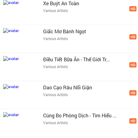
Xe Buýt An Toàn
HD
Various Artists
Giấc Mơ Bánh Ngọt
HD
Various Artists
Điều Tiết Bữa Ăn - Thế Giới Tr...
HD
Various Artists
Dao Cạo Râu Nổi Giận
HD
Various Artists
Cùng Bo Phòng Dịch - Tìm Hiểu ...
HD
Various Artists