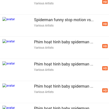
HD
Various Artists
Spiderman funny stop motion vs...
HD
Various Artists
Phim hoạt hình baby spiderman ...
HD
Various Artists
Phim hoạt hình baby spiderman ...
HD
Various Artists
Phim hoạt hình baby spiderman ...
HD
Various Artists
Phim hoạt hình baby spiderman ...