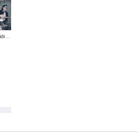
Mashup Anh Nhớ Em, Giới Hạn Nào Cho Chúng Ta, Chuyện Như Chưa Bắt Đầu, Mắt Buồn (Vicky Nhung Cover)