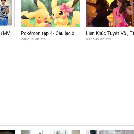
Tiến Lên Việt Nam Ơi (MV Fanmade)
Pokémon tập 4- Câu lạc bộ thi đấu Pokémon kì lạ Pokabu
Various Artists
Various Artists