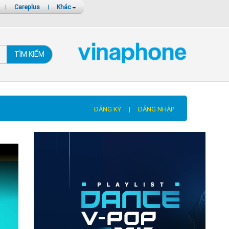
|
Careplus
|
Khác
TÌM KIẾM
ĐĂNG KÝ
|
ĐĂNG NHẬP