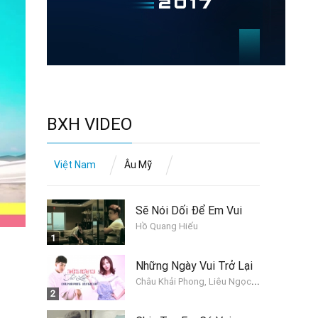
BXH VIDEO
Việt Nam
Âu Mỹ
Sẽ Nói Dối Để Em Vui
Hồ Quang Hiếu
1
Những Ngày Vui Trở Lại
C
hâu Khải Phong, Liêu Ngọc Lan
2