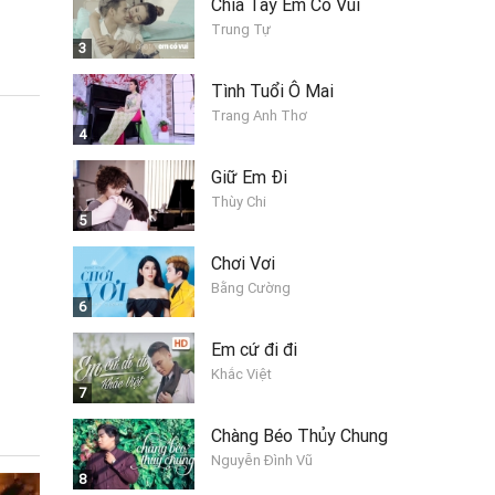
Chia Tay Em Có Vui
Trung Tự
3
Tình Tuổi Ô Mai
Trang Anh Thơ
4
Giữ Em Đi
Thùy Chi
5
Chơi Vơi
Bằng Cường
6
Em cứ đi đi
Khắc Việt
7
Chàng Béo Thủy Chung
Nguyễn Đình Vũ
8