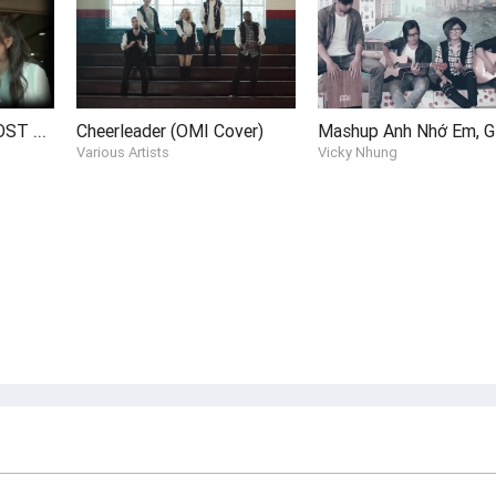
Mãi Luôn Gần Nhau (OST Kungfu Phở - Mv Fanmade)
Cheerleader (OMI Cover)
Various Artists
Vicky Nhung