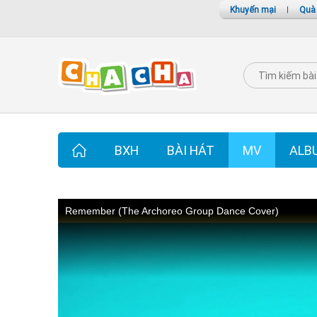
Khuyến mại
|
Quà
BXH
BÀI HÁT
MV
ALB
Remember (The Archoreo Group Dance Cover)