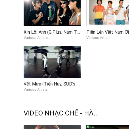
Xin Lỗi Anh (G.Plus, Nam Trương Acoutics Cover)
Various Artists
Various Artists
Vết Mưa (Tiến Huy, SUD's Junior Dancer Cover)
Various Artists
VIDEO NHẠC CHẾ - HÀ...