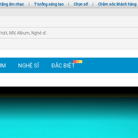
 tặng âm nhạc
|
Ý tưởng sáng tạo
|
Chọn số
|
Chăm sóc khách hàng
UM
NGHỆ SĨ
ĐẶC BIỆT