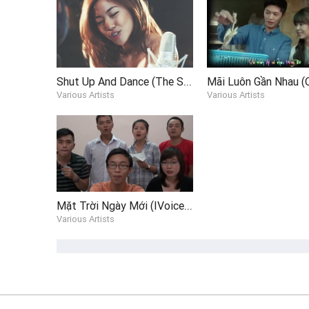
Shut Up And Dance (The Sam Willows Cover)
Various Artists
Various Artists
Mặt Trời Ngày Mới (IVoice Acappellas Cover)
Various Artists