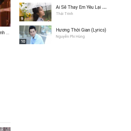
A
i Sẽ Thay Em Yêu Lại Anh
Thái Trinh
9
Hương Thời Gian (Lyrics)
Liên Khúc Tuyệt Vời, Tình Ca Muôn Thưở (2)
Nguyễn Phi Hùng
10