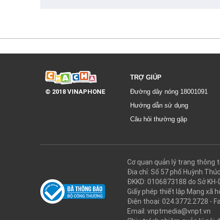
TRỢ GIÚP
© 2018 VINAPHONE
Đường dây nóng 18001091
Hướng dẫn sử dụng
Câu hỏi thường gặp
Cơ quan quản lý trang thôn
Địa chỉ: Số 57 phố Huỳnh Thú
ĐKKD: 0106873188 do Sở KH-
Giấy phép thiết lập Mạng xã
Điện thoại: 024.3772.2728 - F
Email: vnptmedia@vnpt.vn