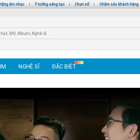
 tặng âm nhạc
|
Ý tưởng sáng tạo
|
Chọn số
|
Chăm sóc khách hàng
UM
NGHỆ SĨ
ĐẶC BIỆT