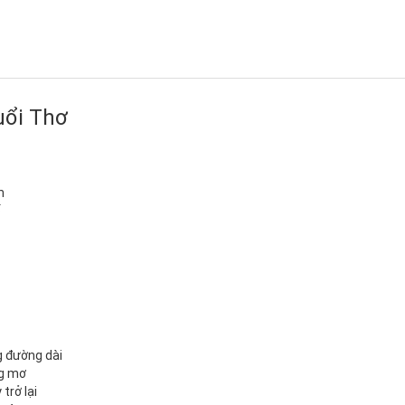
uổi Thơ
n
ố
g đường dài
ng mơ
trở lại