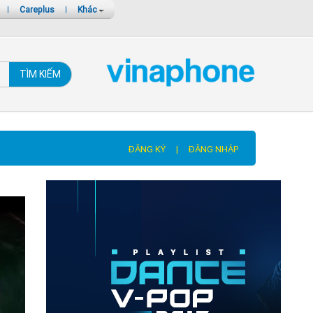
|
Careplus
|
Khác
TÌM KIẾM
ĐĂNG KÝ
|
ĐĂNG NHẬP