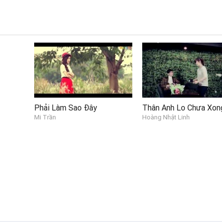
hành cả tôi, cùng chung ước mơ trở về
Phải Làm Sao Đây
Thân Anh Lo Chưa Xon
Mi Trần
Hoàng Nhật Linh