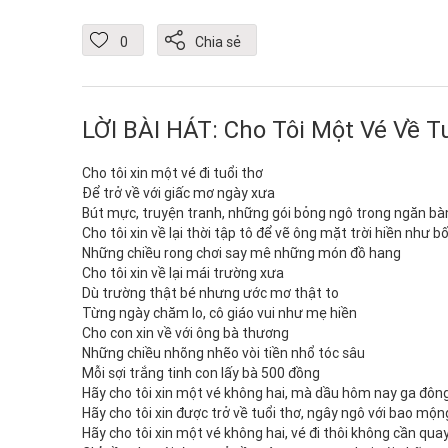
0
Chia sẻ
LỜI BÀI HÁT: Cho Tôi Một Vé Về T
Cho tôi xin một vé đi tuổi thơ
Để trở về với giấc mơ ngày xưa
Bút mực, truyện tranh, những gói bỏng ngô trong ngăn bà
Cho tôi xin về lại thời tập tô để vẽ ông mặt trời hiền như b
Những chiều rong chơi say mê những món đồ hang
Cho tôi xin về lại mái trường xưa
Dù trường thật bé nhưng ước mơ thật to
Từng ngày chăm lo, cô giáo vui như mẹ hiền
Cho con xin về với ông bà thương
Những chiều nhõng nhẽo vòi tiền nhổ tóc sâu
Mỗi sợi trắng tinh con lấy bà 500 đồng
Hãy cho tôi xin một vé không hai, mà dầu hôm nay ga đôn
Hãy cho tôi xin được trở về tuổi thơ, ngây ngô với bao mộ
Hãy cho tôi xin một vé không hai, vé đi thôi không cần quay 