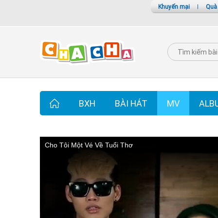
Khuyến mại
|
Quà
BXH
BÀI HÁT
MV
ALB
Cho Tôi Một Vé Về Tuổi Thơ