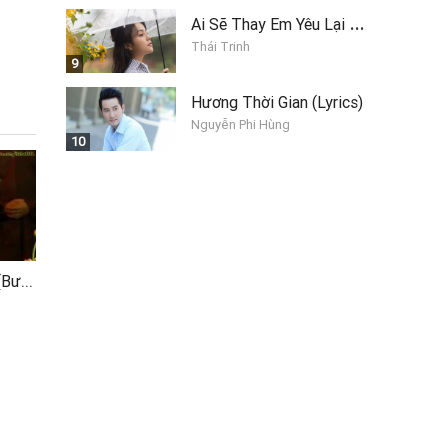
A
i Sẽ Thay Em Yêu Lại Anh
Thái Trinh
9
Hương Thời Gian (Lyrics)
Nguyễn Phi Hùng
10
Thương về miền trung (Bước chân miền Trung)