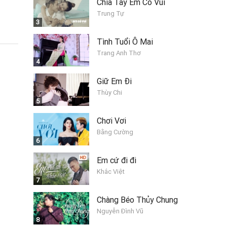
Chia Tay Em Có Vui
Trung Tự
3
Tình Tuổi Ô Mai
Trang Anh Thơ
4
Giữ Em Đi
Thùy Chi
5
Chơi Vơi
Bằng Cường
6
Em cứ đi đi
Khắc Việt
7
Chàng Béo Thủy Chung
Nguyễn Đình Vũ
8