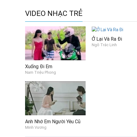
Chỉ cần cho tôi được trở về tuổi thơ thì tôi sẽ xin chờ hoài
Một vé đi tuổi thơ sao khó quá người ơi
VIDEO NHẠC TRẺ
Bởi bây giờ đây chúng ta lớn rồi, thành em, thành bạn và t
Ở Lại Và Ra Đi
Ngô Trác Linh
Xuống Đi Em
Nam Triệu Phong
Anh Nhớ Em Người Yêu Cũ
Minh Vương