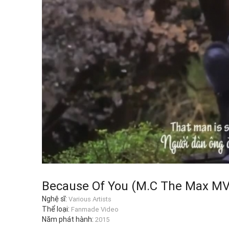
Because Of You (M.C The Max MV
Nghệ sĩ:
Various Artists
Thể loại:
Fanmade Video
Năm phát hành:
2015