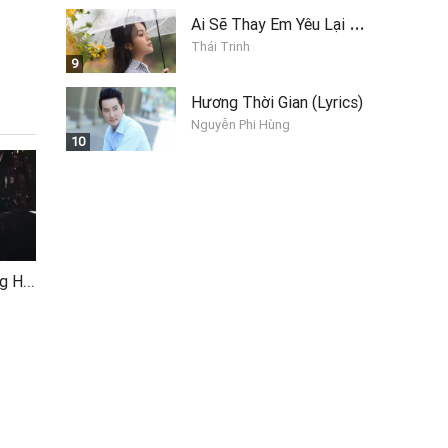
A
i Sẽ Thay Em Yêu Lại Anh
Thái Trinh
9
Hương Thời Gian (Lyrics)
Nguyễn Phi Hùng
10
V (Đạo Diễn Triệu Quang Huy, Sáng Tác Dương Khắc Linh)