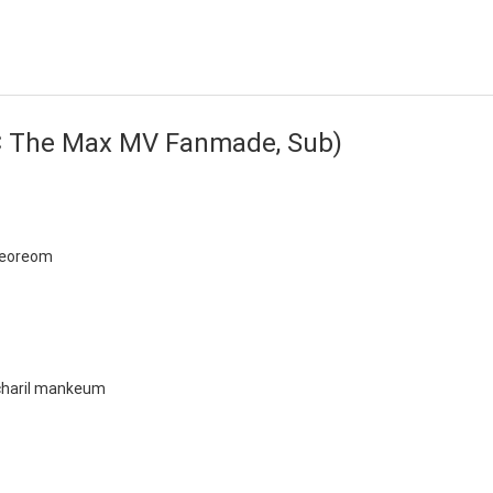
.C The Max MV Fanmade, Sub)
cheoreom
charil mankeum