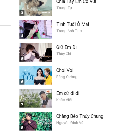
Chia Tay Em Có Vui
Trung Tự
3
Tình Tuổi Ô Mai
Trang Anh Thơ
4
Giữ Em Đi
Thùy Chi
5
Chơi Vơi
Bằng Cường
6
Em cứ đi đi
Khắc Việt
7
Chàng Béo Thủy Chung
Nguyễn Đình Vũ
8