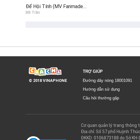
느껴지니, 느껴지니 내 맘이
Để Hội Tính (MV Fanmade, BB Trần)
BB Trần
혼자 걷는 밤거리가 이렇게나 쓸쓸한지
이별 후에 이별 후에 배웠어
미치도록 널 사랑한 남자가 있었어
그 남잔 말야 아직도 네 추억에 살아
네가 너무 그리워 네가 너무 그리워 정신 못 차릴 만큼
느껴지니, 느껴지니 내 사랑아
바람 부는 이런 날에 그리운 사람 너야
TRỢ GIÚP
© 2018 VINAPHONE
Đường dây nóng 18001091
미치도록 널 사랑한 남잘 넌 잊었니
Hướng dẫn sử dụng
그 남잔 말야 아직도 너 오길 기다려
Câu hỏi thường gặp
네가 너무 그리워 네가 너무 그리워 정신 못 차릴 만큼
느껴지니, 느껴지니 내 사랑아
Cơ quan quản lý trang thôn
Địa chỉ: Số 57 phố Huỳnh Thú
ĐKKD: 0106873188 do Sở KH-