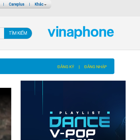
|
Careplus
|
Khác
TÌM KIẾM
ĐĂNG KÝ
|
ĐĂNG NHẬP