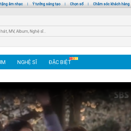
 tặng âm nhạc
|
Ý tưởng sáng tạo
|
Chọn số
|
Chăm sóc khách hàng
UM
NGHỆ SĨ
ĐẶC BIỆT