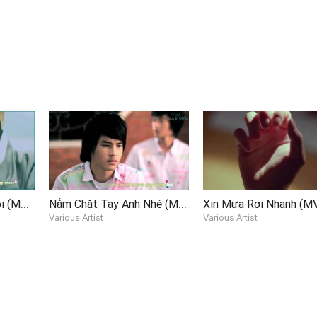
Đếm Ngược Đếm Xuôi (MV Fanmade)
Nắm Chặt Tay Anh Nhé (MV Fanmade)
Various Artist
Various Artist