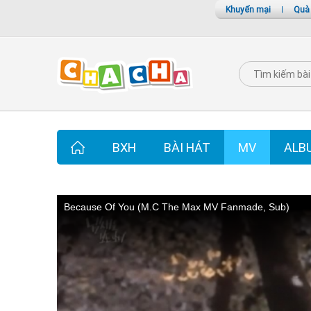
Khuyến mại
|
Quà
BXH
BÀI HÁT
MV
ALB
Because Of You (M.C The Max MV Fanmade, Sub)