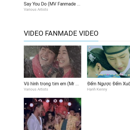
Say You Do (MV Fanmade Việt)
The night street walking alone could be so lonely like this
Various Artists
After break-up, after good-bye I learned
There was a guy who loved you like crazy
He is still living with memories of you
I miss you so much Miss you so bad as if I lost my mind
VIDEO FANMADE VIDEO
Can you feel it, can you feel my heart
On such a windy day, the one I long for is you
Do you forget the guy who loved you like crazy
He is still waiting for you to come
I miss you so much Miss you so bad as if I lost my mind
Can you feel it, can you feel my heart
바람 부는 이런 날엔 넌 어디서 뭘 하는지
오늘 따라 오늘 따라 궁금해
Vô hình trong tim em (Mr Siro MV Fanmade)
Various Artists
Hạnh Kenny
너무 쉽게 잊혀 지면 흩날리는 저 꽃잎처럼
그 거리에 널 부르며 서 있어
미치도록 널 사랑한 남자가 있었어
그 남잔 말야 아직도 네 추억에 살아
네가 너무 그리워 네가 너무 그리워 정신 못 차릴 만큼