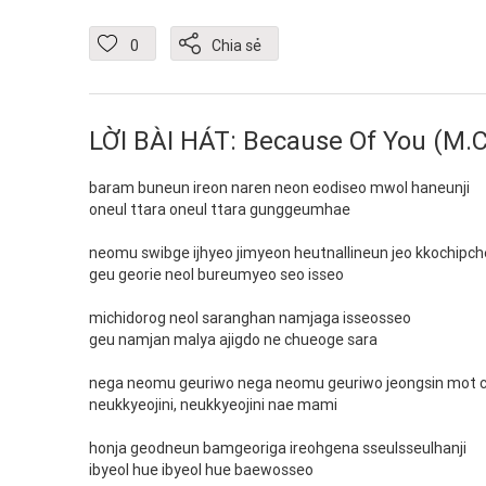
0
Chia sẻ
LỜI BÀI HÁT: Because Of You (M
baram buneun ireon naren neon eodiseo mwol haneunji
oneul ttara oneul ttara gunggeumhae
neomu swibge ijhyeo jimyeon heutnallineun jeo kkochip
geu georie neol bureumyeo seo isseo
michidorog neol saranghan namjaga isseosseo
geu namjan malya ajigdo ne chueoge sara
nega neomu geuriwo nega neomu geuriwo jeongsin mot 
neukkyeojini, neukkyeojini nae mami
honja geodneun bamgeoriga ireohgena sseulsseulhanji
ibyeol hue ibyeol hue baewosseo