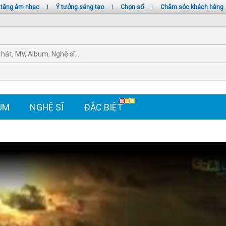
 tặng âm nhạc
|
Ý tưởng sáng tạo
|
Chọn số
|
Chăm sóc khách hàng
UM
NGHỆ SĨ
ĐẶC BIỆT