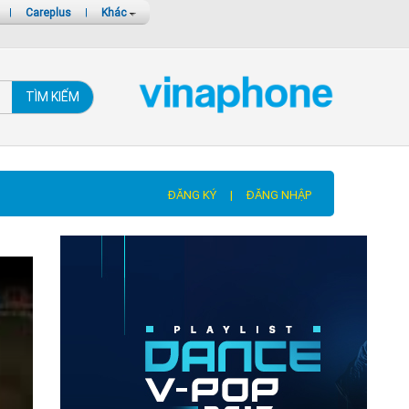
|
Careplus
|
Khác
TÌM KIẾM
ĐĂNG KÝ
|
ĐĂNG NHẬP