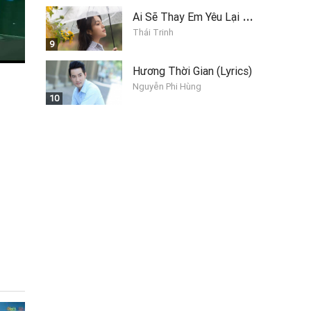
A
i Sẽ Thay Em Yêu Lại Anh
Thái Trinh
9
Hương Thời Gian (Lyrics)
Nguyễn Phi Hùng
10