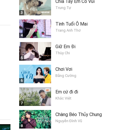
Chia Tay Em Có Vui
Trung Tự
3
Tình Tuổi Ô Mai
Trang Anh Thơ
4
Giữ Em Đi
Thùy Chi
5
Chơi Vơi
Bằng Cường
6
Em cứ đi đi
Khắc Việt
7
Chàng Béo Thủy Chung
Nguyễn Đình Vũ
8