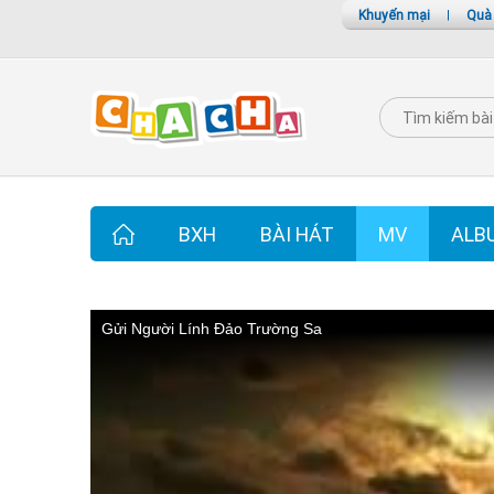
Khuyến mại
|
Quà
BXH
BÀI HÁT
MV
ALB
Gửi Người Lính Đảo Trường Sa