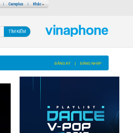
|
Careplus
|
Khác
TÌM KIẾM
ĐĂNG KÝ
|
ĐĂNG NHẬP