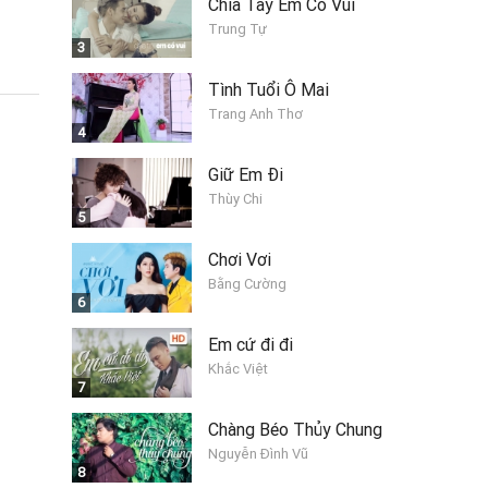
Chia Tay Em Có Vui
Trung Tự
3
Tình Tuổi Ô Mai
Trang Anh Thơ
4
Giữ Em Đi
Thùy Chi
5
Chơi Vơi
Bằng Cường
6
Em cứ đi đi
Khắc Việt
7
Chàng Béo Thủy Chung
Nguyễn Đình Vũ
8