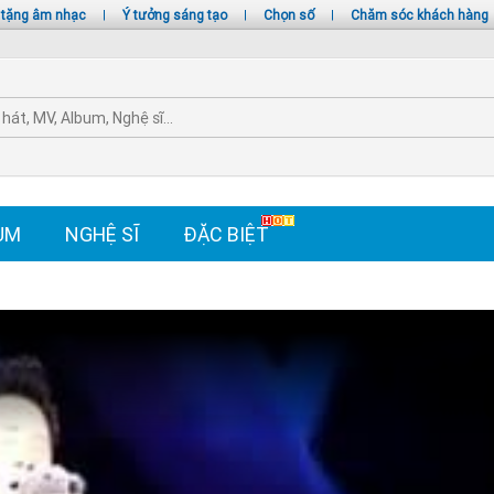
 tặng âm nhạc
|
Ý tưởng sáng tạo
|
Chọn số
|
Chăm sóc khách hàng
UM
NGHỆ SĨ
ĐẶC BIỆT