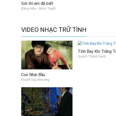
Giờ thì em đã biết
Còn gì đẹp bằng lúc ta sum vầy.
Bằng Kiều - Minh Tuyết
Cầu mong sao duyên đẹp đôi.
Ước nguyện cả cuộc đời.
VIDEO NHẠC TRỮ TÌNH
Là được mãi mãi gần em.
Tình Bay Khi Trắng T
Quách Thành Danh
Con Nhái Bầu
Khánh Duy Khương