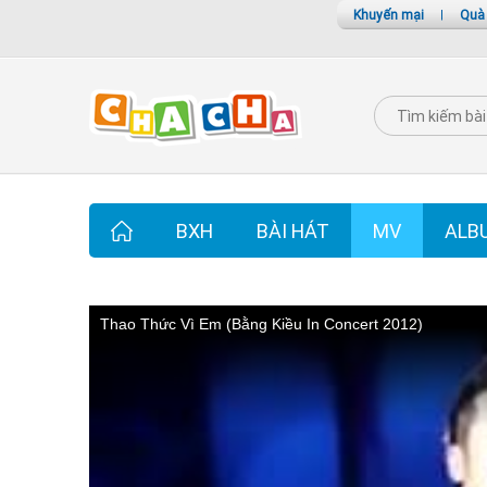
Khuyến mại
|
Quà
BXH
BÀI HÁT
MV
ALB
Thao Thức Vì Em (Bằng Kiều In Concert 2012)