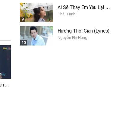
A
i Sẽ Thay Em Yêu Lại Anh
Thái Trinh
9
Hương Thời Gian (Lyrics)
Nguyễn Phi Hùng
10
LK Em Là Tất Cả - Duyên Kiếp - Cỏ Úa