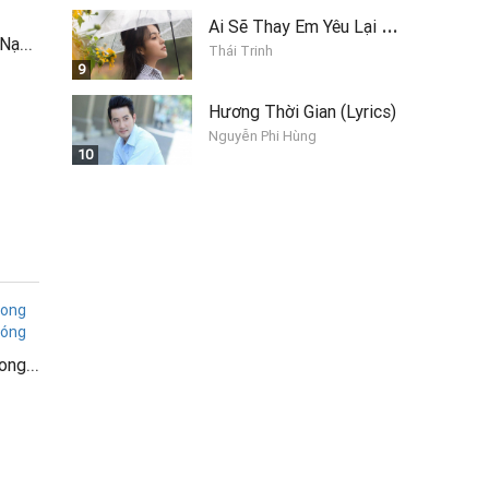
A
i Sẽ Thay Em Yêu Lại Anh
Khủng Long T-Rex Bắt Nạt Khủng Long Con
Thái Trinh
9
Hương Thời Gian (Lyrics)
Nguyễn Phi Hùng
10
Phim hoạt hình Khủng long Vui Nhộn - Trò chơi ném bóng