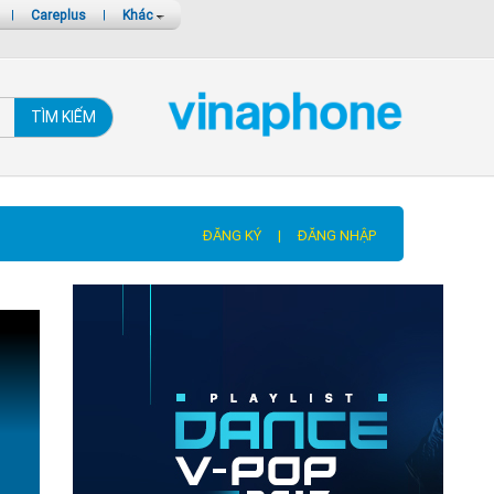
|
Careplus
|
Khác
TÌM KIẾM
ĐĂNG KÝ
|
ĐĂNG NHẬP