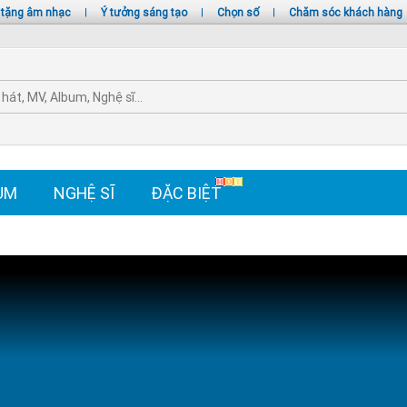
 tặng âm nhạc
|
Ý tưởng sáng tạo
|
Chọn số
|
Chăm sóc khách hàng
UM
NGHỆ SĨ
ĐẶC BIỆT