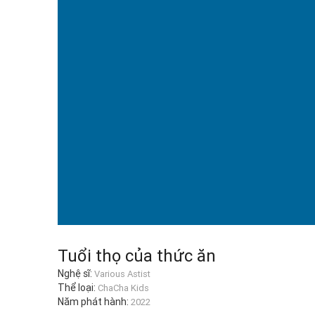
Tuổi thọ của thức ăn
Nghệ sĩ:
Various Astist
Thể loại:
ChaCha Kids
Năm phát hành:
2022