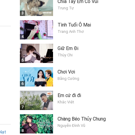
Chia Tay Em Có Vui
Trung Tự
3
Tình Tuổi Ô Mai
Trang Anh Thơ
4
Giữ Em Đi
Thùy Chi
5
Chơi Vơi
Bằng Cường
6
Em cứ đi đi
Khắc Việt
7
Chàng Béo Thủy Chung
Nguyễn Đình Vũ
8