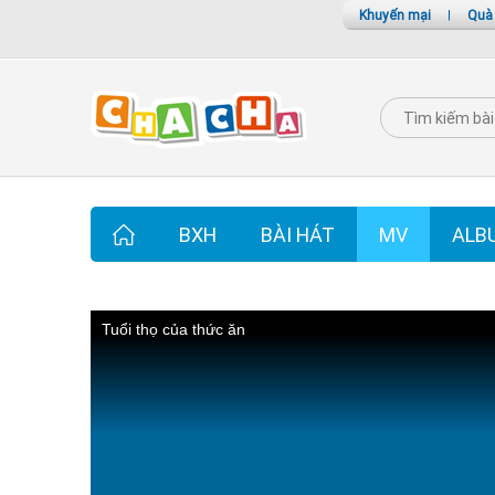
Khuyến mại
|
Quà
BXH
BÀI HÁT
MV
ALB
Tuổi thọ của thức ăn