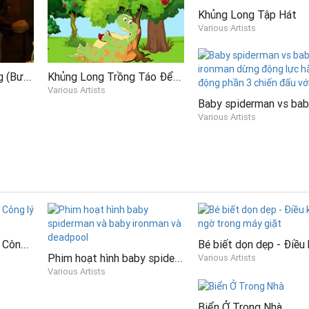
Khủng Long Tập Hát
Various Artists
Thương về miền trung (Bước chân miền Trung)
Khủng Long Trồng Táo Để Ăn
Various Artists
Various Artists
Nhà khoa học tí hon - Công lý cho loài cây
Phim hoạt hình baby spiderman và baby ironman và deadpool
Various Artists
Various Artists
Biển Ở Trong Nhà