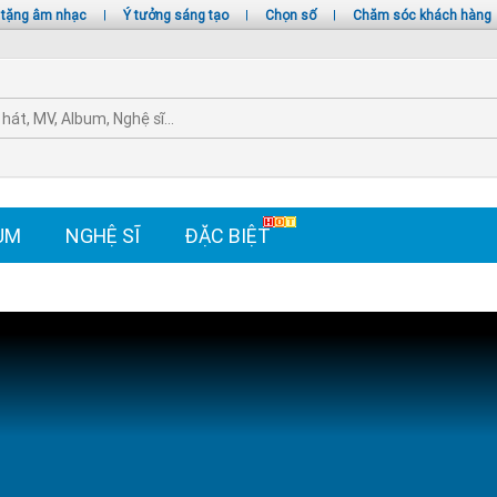
 tặng âm nhạc
|
Ý tưởng sáng tạo
|
Chọn số
|
Chăm sóc khách hàng
UM
NGHỆ SĨ
ĐẶC BIỆT