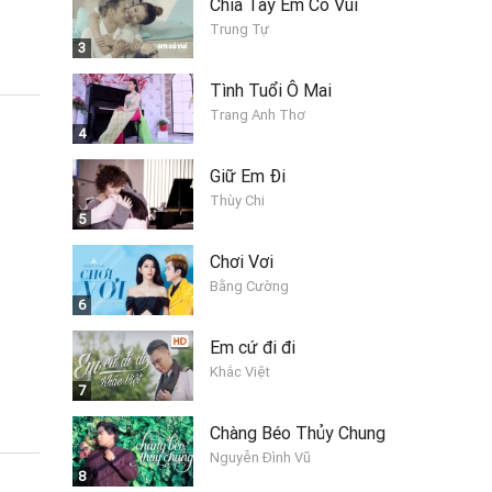
Chia Tay Em Có Vui
Trung Tự
3
Tình Tuổi Ô Mai
Trang Anh Thơ
4
Giữ Em Đi
Thùy Chi
5
Chơi Vơi
Bằng Cường
6
Em cứ đi đi
Khắc Việt
7
Chàng Béo Thủy Chung
Nguyễn Đình Vũ
8