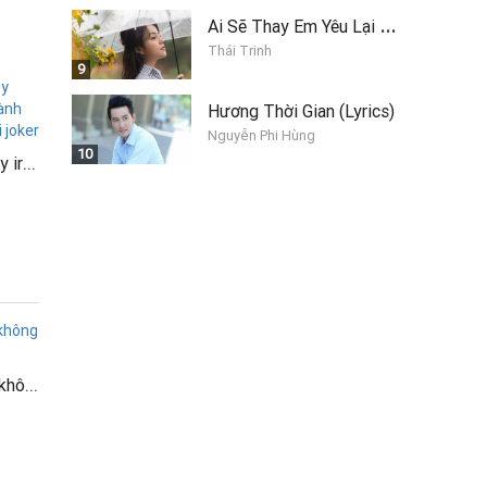
A
i Sẽ Thay Em Yêu Lại Anh
Thái Trinh
9
Hương Thời Gian (Lyrics)
Nguyễn Phi Hùng
10
Baby spiderman vs baby ironman dừng động lực hành động phần 3 chiến đấu với joker
Bé biết dọn dẹp - Điều không ngờ trong máy giặt