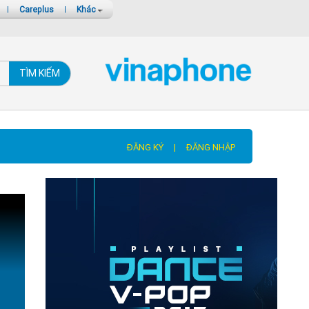
|
Careplus
|
Khác
TÌM KIẾM
ĐĂNG KÝ
|
ĐĂNG NHẬP