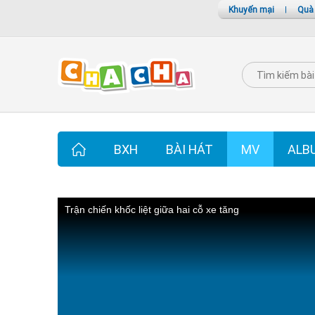
Khuyến mại
|
Quà
BXH
BÀI HÁT
MV
ALB
Trận chiến khốc liệt giữa hai cỗ xe tăng