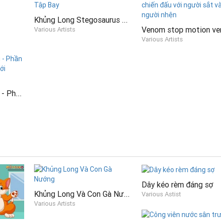
Khủng Long Stegosaurus Tập Bay
Various Artists
Various Artists
Người Sắt hành động - Phần 3 Người Sắt chiến đấu với người khổng lồ xanh
Dây kéo rèm đáng sợ
Khủng Long Và Con Gà Nướng
Various Astist
Various Artists