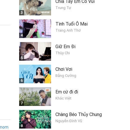
Chia Tay Em Có Vui
Trung Tự
3
Tình Tuổi Ô Mai
Trang Anh Thơ
4
Giữ Em Đi
Thùy Chi
5
Chơi Vơi
Bằng Cường
6
Em cứ đi đi
Khắc Việt
7
Chàng Béo Thủy Chung
Nguyễn Đình Vũ
8