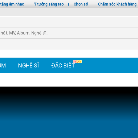
 tặng âm nhạc
|
Ý tưởng sáng tạo
|
Chọn số
|
Chăm sóc khách hàng
UM
NGHỆ SĨ
ĐẶC BIỆT