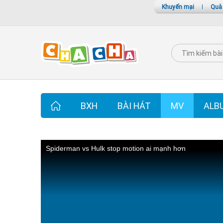
Khuyến mại
|
Quà
BXH
BÀI HÁT
MV
ALB
Spiderman vs Hulk stop motion ai mạnh hơn