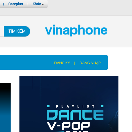
|
Careplus
|
Khác
TÌM KIẾM
ĐĂNG KÝ
|
ĐĂNG NHẬP