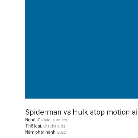
Spiderman vs Hulk stop motion a
Nghệ sĩ:
Various Artists
Thể loại:
ChaCha Kids
Năm phát hành:
2022