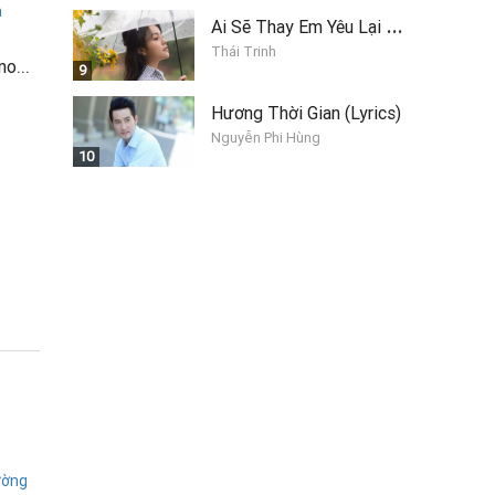
A
i Sẽ Thay Em Yêu Lại Anh
Thái Trinh
Venom stop motion venom chiến đấu với người sắt và người nhện
9
Hương Thời Gian (Lyrics)
Nguyễn Phi Hùng
10