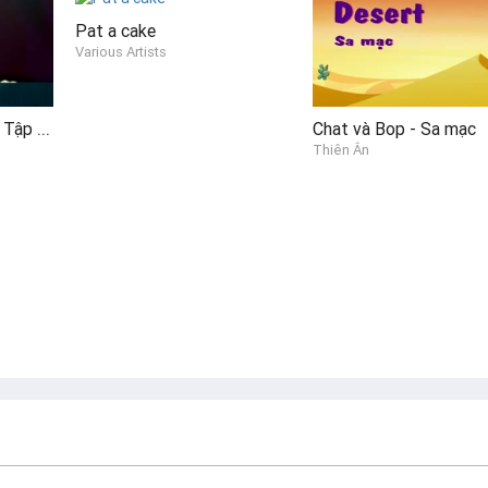
Pat a cake
Various Artists
Modoo Modoo Show Tập 19 - Ông Lão Đánh Cá Và Con Cá Vàng
Chat và Bop - Sa mạc
Thiên Ân