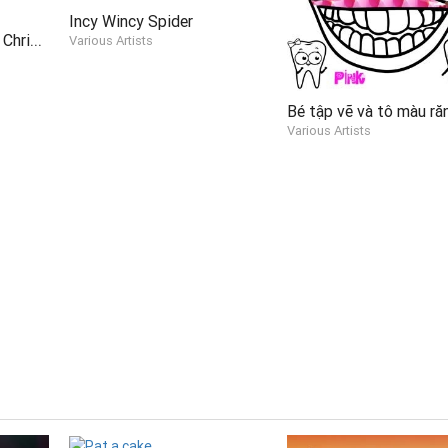
Incy Wincy Spider
We Wish You A Merry Christmas
Various Artists
Various Artists