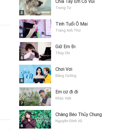
Chia Tay Em Có Vui
Trung Tự
3
Tình Tuổi Ô Mai
Trang Anh Thơ
4
Giữ Em Đi
Thùy Chi
5
Chơi Vơi
Bằng Cường
6
Em cứ đi đi
Khắc Việt
7
Chàng Béo Thủy Chung
Nguyễn Đình Vũ
8