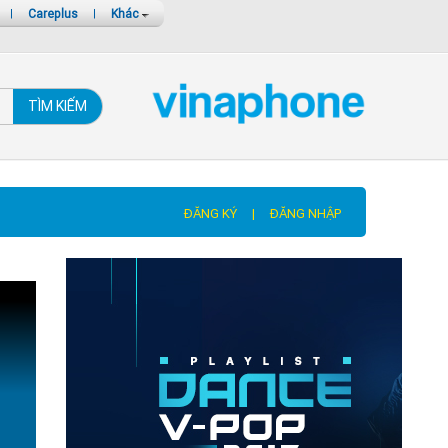
|
Careplus
|
Khác
TÌM KIẾM
ĐĂNG KÝ
|
ĐĂNG NHẬP