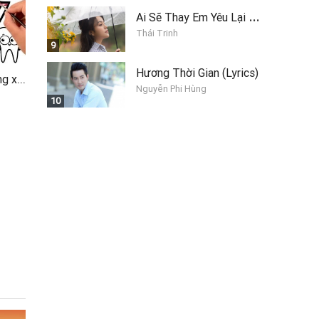
A
i Sẽ Thay Em Yêu Lại Anh
Thái Trinh
9
Hương Thời Gian (Lyrics)
Bé tập vẽ và tô màu răng xinh
Nguyễn Phi Hùng
10