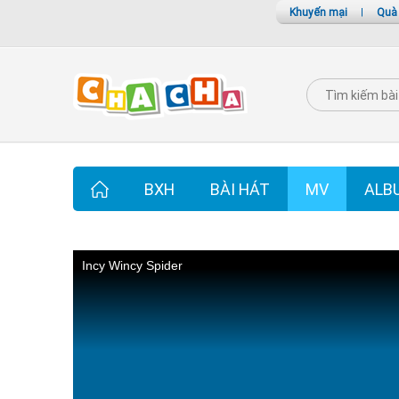
Khuyến mại
|
Quà
BXH
BÀI HÁT
MV
ALB
Incy Wincy Spider