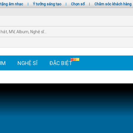
 tặng âm nhạc
|
Ý tưởng sáng tạo
|
Chọn số
|
Chăm sóc khách hàng
UM
NGHỆ SĨ
ĐẶC BIỆT