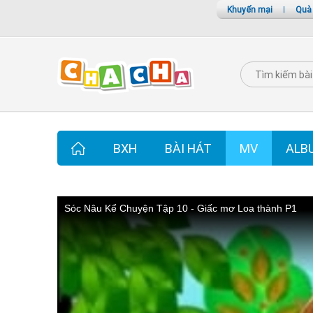
Khuyến mại
|
Quà
BXH
BÀI HÁT
MV
ALB
Sóc Nâu Kể Chuyện Tập 10 - Giấc mơ Loa thành P1