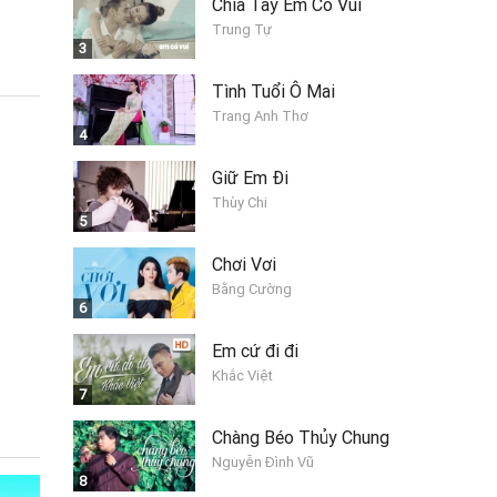
Chia Tay Em Có Vui
Trung Tự
3
Tình Tuổi Ô Mai
Trang Anh Thơ
4
Giữ Em Đi
Thùy Chi
5
Chơi Vơi
Bằng Cường
6
Em cứ đi đi
Khắc Việt
7
Chàng Béo Thủy Chung
Nguyễn Đình Vũ
8