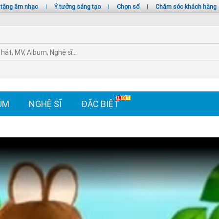
 tặng âm nhạc
|
Ý tưởng sáng tạo
|
Chọn số
|
Chăm sóc khách hàng
UM
NGHỆ SĨ
ĐẶC BIỆT