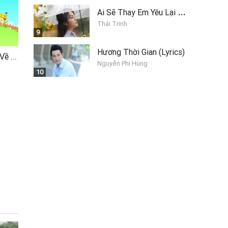
A
i Sẽ Thay Em Yêu Lại Anh
Thái Trinh
9
Hương Thời Gian (Lyrics)
Baby Shark - Tìm Hiểu Về Các Con Vật (Phiên Bản Tàu Hỏa)
Nguyễn Phi Hùng
10