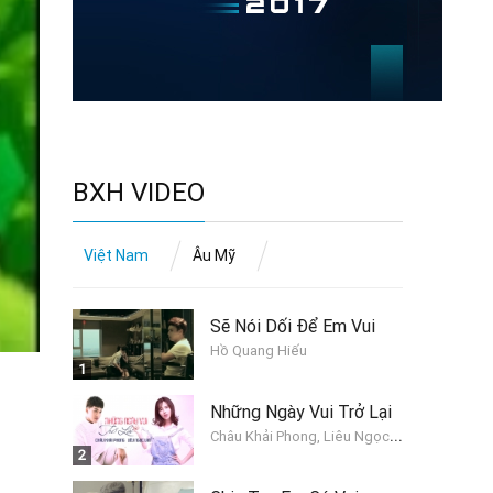
BXH VIDEO
Việt Nam
Âu Mỹ
Sẽ Nói Dối Để Em Vui
Hồ Quang Hiếu
1
Những Ngày Vui Trở Lại
C
hâu Khải Phong, Liêu Ngọc Lan
2