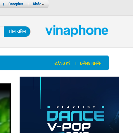
|
Careplus
|
Khác
TÌM KIẾM
ĐĂNG KÝ
|
ĐĂNG NHẬP