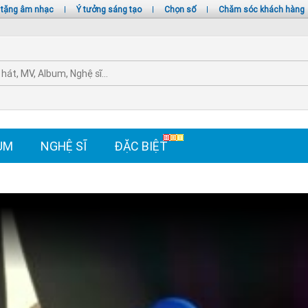
 tặng âm nhạc
|
Ý tưởng sáng tạo
|
Chọn số
|
Chăm sóc khách hàng
UM
NGHỆ SĨ
ĐẶC BIỆT