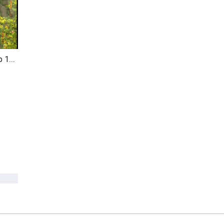
Sóc Nâu Kể Chuyện Tập 116 - Các Em Bé Và Cây Kẹo P2