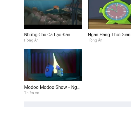
Những Chú Cá Lạc Đàn
Ngân Hàng Thời Gian
Hồng Ân
Hồng Ân
Modoo Modoo Show - Người đẹp và quái vật
Thiên Ân