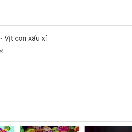
Vịt con xấu xí
hỏ.