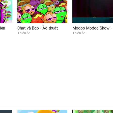
iên
Chat và Bop - Ảo thuật
Thiên Ân
Thiên Ân