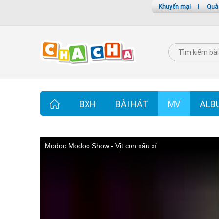
Khuyến mại
|
Quà
BXH
BÀI HÁT
MV
ALB
Modoo Modoo Show - Vịt con xấu xí