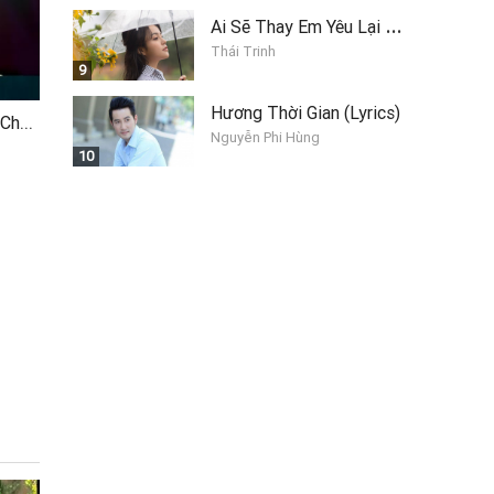
A
i Sẽ Thay Em Yêu Lại Anh
Thái Trinh
9
Hương Thời Gian (Lyrics)
Modoo Modoo Show - Chó sói và dê con
Nguyễn Phi Hùng
10