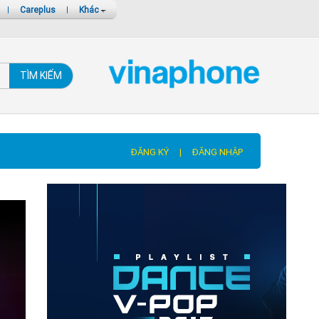
|
Careplus
|
Khác
TÌM KIẾM
ĐĂNG KÝ
|
ĐĂNG NHẬP