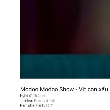
Modoo Modoo Show - Vịt con xấu 
Nghệ sĩ:
Thiên Ân
Thể loại:
Phim hoạt hình
Năm phát hành:
2017