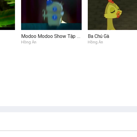
Modoo Modoo Show Tập 42 - Gió Bắc Và Mặt Trời
Ba Chú Gà
Hồng Ân
Hồng Ân