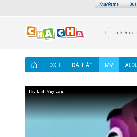
Khuyến mại
|
Quà
BXH
BÀI HÁT
MV
ALB
Thủ Lĩnh Vây Lửa