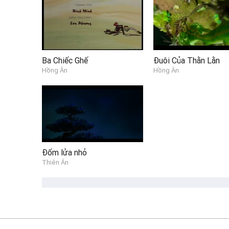
Ba Chiếc Ghế
Đuôi Của Thằn Lằn
Hồng Ân
Hồng Ân
Đốm lửa nhỏ
Thiên Ân