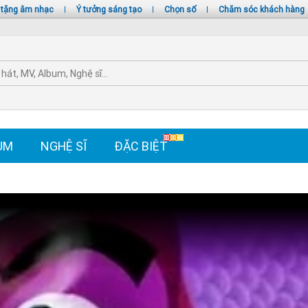
 tặng âm nhạc
|
Ý tưởng sáng tạo
|
Chọn số
|
Chăm sóc khách hàng
UM
NGHỆ SĨ
ĐẶC BIỆT