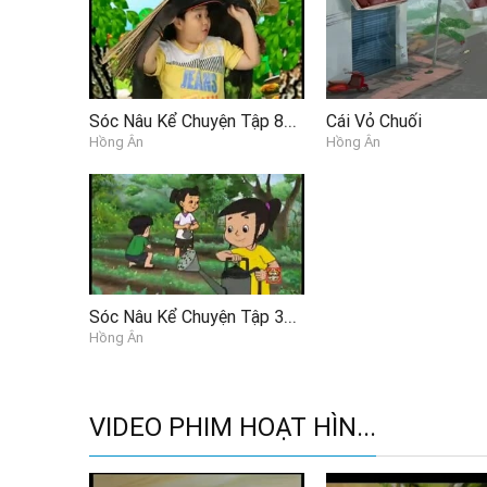
Sóc Nâu Kể Chuyện Tập 85 - Lão Nhím Lông Xù P1
Cái Vỏ Chuối
Hồng Ân
Hồng Ân
Sóc Nâu Kể Chuyện Tập 31 - Tiếng nổ bất ngờ
Hồng Ân
VIDEO PHIM HOẠT HÌN...