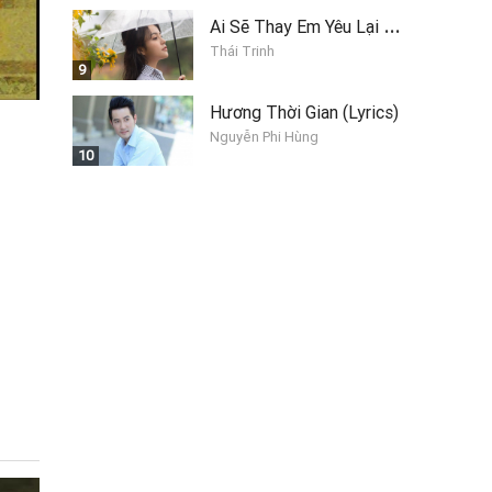
A
i Sẽ Thay Em Yêu Lại Anh
Thái Trinh
9
Hương Thời Gian (Lyrics)
Nguyễn Phi Hùng
10