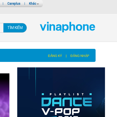
|
Careplus
|
Khác
TÌM KIẾM
ĐĂNG KÝ
|
ĐĂNG NHẬP