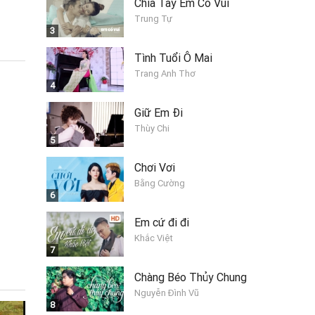
Chia Tay Em Có Vui
Trung Tự
3
Tình Tuổi Ô Mai
Trang Anh Thơ
4
Giữ Em Đi
Thùy Chi
5
Chơi Vơi
Bằng Cường
6
Em cứ đi đi
Khắc Việt
7
Chàng Béo Thủy Chung
Nguyễn Đình Vũ
8