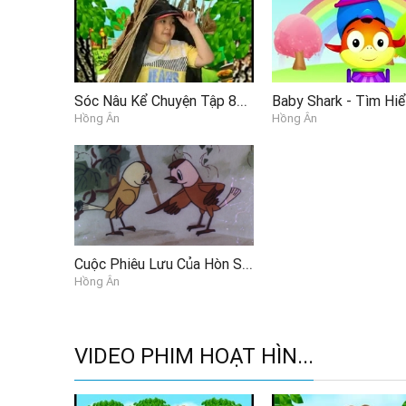
Sóc Nâu Kể Chuyện Tập 86 - Lão Nhím Lông Xù P2
Hồng Ân
Hồng Ân
Cuộc Phiêu Lưu Của Hòn Sỏi
Hồng Ân
VIDEO PHIM HOẠT HÌN...