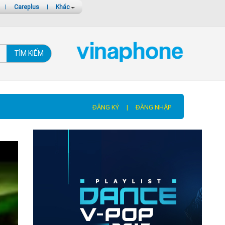
|
Careplus
|
Khác
TÌM KIẾM
ĐĂNG KÝ
|
ĐĂNG NHẬP