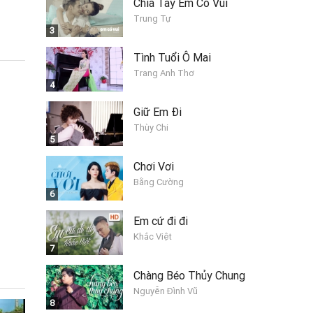
Chia Tay Em Có Vui
Trung Tự
3
Tình Tuổi Ô Mai
Trang Anh Thơ
4
Giữ Em Đi
Thùy Chi
5
Chơi Vơi
Bằng Cường
6
Em cứ đi đi
Khắc Việt
7
Chàng Béo Thủy Chung
Nguyễn Đình Vũ
8