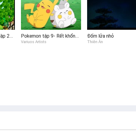
Sóc Nâu Kể Chuyện Tập 26 - Chú bé và Thần đèn P2
Pokemon tập 9- Rết khổng lồ Pendra, Kibago gặp nạn
Đốm lửa nhỏ
Variuos Artists
Thiên Ân