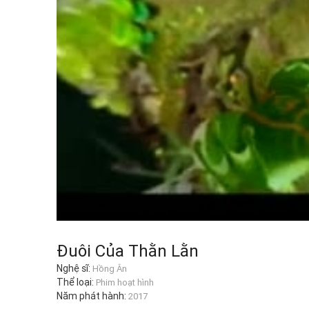
Đuôi Của Thằn Lằn
Nghệ sĩ:
Hồng Ân
Thể loại:
Phim hoạt hình
Năm phát hành:
2017