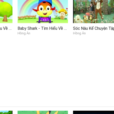
Baby Shark - Tìm Hiểu Về Các Loại Rau Quả (Phiên Bản Tàu Hỏa)
Baby Shark - Tìm Hiểu Về Mầu Sắc (Phiên Bản Tàu Hỏa)(English Vesion)
Hồng Ân
Hồng Ân