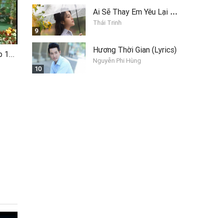
A
i Sẽ Thay Em Yêu Lại Anh
Thái Trinh
9
Hương Thời Gian (Lyrics)
Sóc Nâu Kể Chuyện Tập 111 - Đi Xe Đạp
Nguyễn Phi Hùng
10