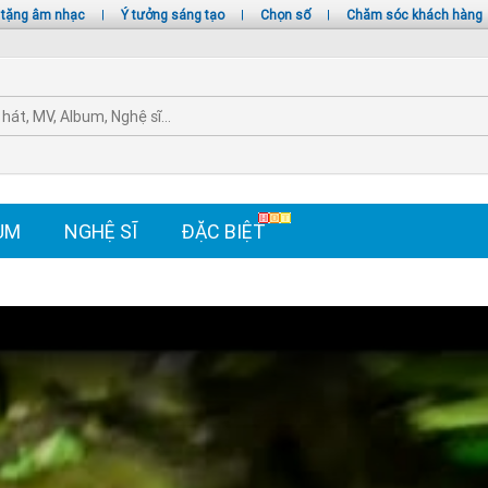
 tặng âm nhạc
|
Ý tưởng sáng tạo
|
Chọn số
|
Chăm sóc khách hàng
UM
NGHỆ SĨ
ĐẶC BIỆT