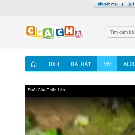
Khuyến mại
|
Quà
BXH
BÀI HÁT
MV
ALB
Đuôi Của Thằn Lằn