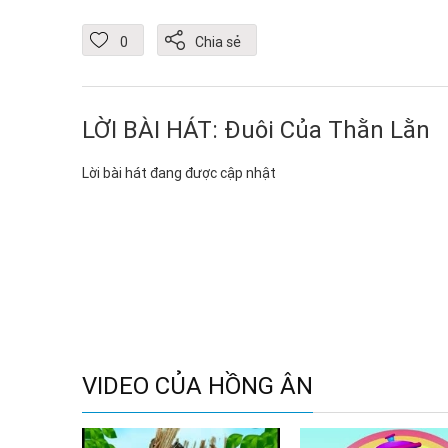
0
Chia sẻ
LỜI BÀI HÁT: Đuôi Của Thằn Lằn
Lời bài hát đang được cập nhật
VIDEO CỦA HỒNG ÂN