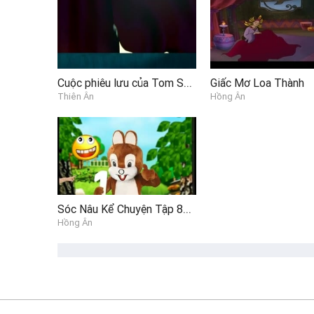
Cuộc phiêu lưu của Tom Sawyer
Giấc Mơ Loa Thành
Thiên Ân
Hồng Ân
Sóc Nâu Kể Chuyện Tập 82 - Anh Chàng Số 9 P3
Hồng Ân