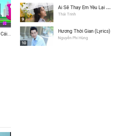
A
i Sẽ Thay Em Yêu Lại Anh
Thái Trinh
9
Hương Thời Gian (Lyrics)
Baby Shark - Bảng Chữ Cái (Phiên Bản Tàu Hỏa)(English Vesion)
Nguyễn Phi Hùng
10