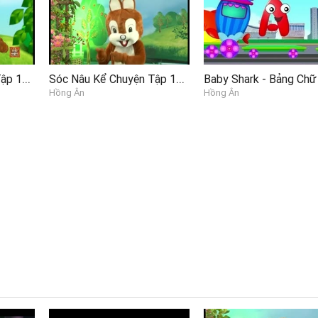
Sóc Nâu Kể Chuyện Tập 11 - Giấc mơ Loa thành P2
Sóc Nâu Kể Chuyện Tập 101 - Có Một Loài Hoa P2
Hồng Ân
Hồng Ân