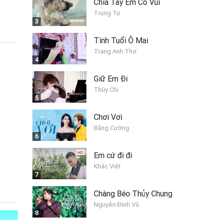
Chia Tay Em Có Vui
Trung Tự
3
Tình Tuổi Ô Mai
Trang Anh Thơ
4
Giữ Em Đi
Thùy Chi
5
Chơi Vơi
Bằng Cường
6
Em cứ đi đi
Khắc Việt
7
Chàng Béo Thủy Chung
Nguyễn Đình Vũ
8