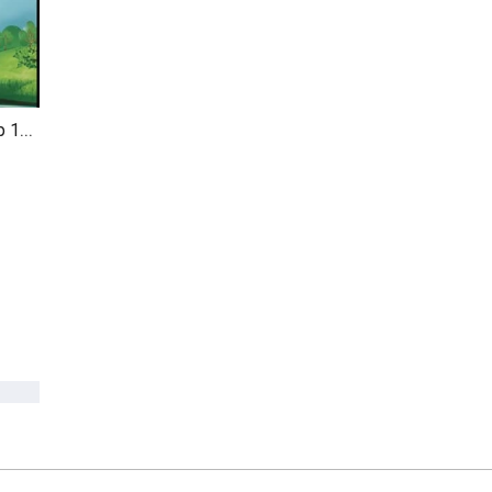
Sóc Nâu Kể Chuyện Tập 101 - Có Một Loài Hoa P2