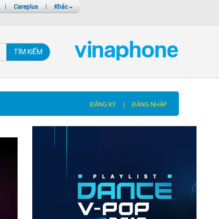
|
Careplus
|
Khác
TÌM KIẾM
ĐĂNG KÝ
|
ĐĂNG NHẬP