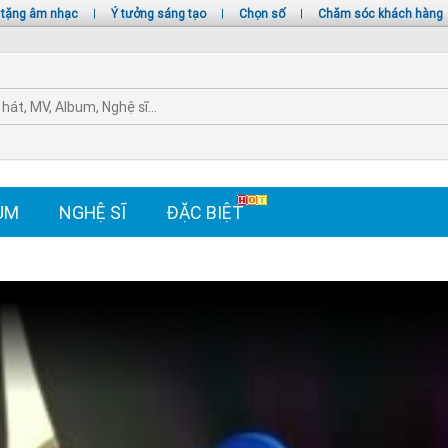
 tặng âm nhạc
|
Ý tưởng sáng tạo
|
Chọn số
|
Chăm sóc khách hàng
UM
NGHỆ SĨ
ĐẶC BIỆT