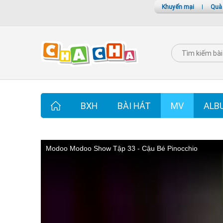
Khuyến mại
|
Quà
BXH
BÀI HÁT
MV
ALB
Modoo Modoo Show Tập 33 - Cậu Bé Pinocchio