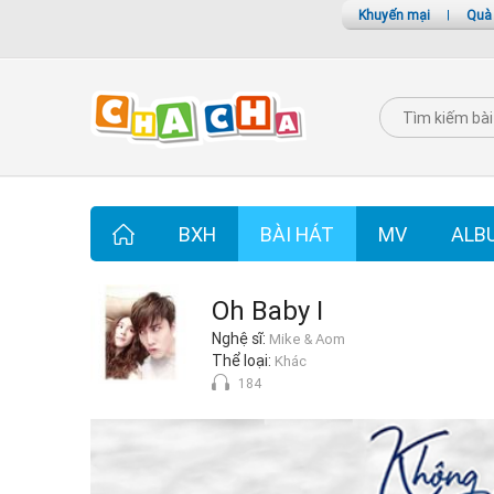
Khuyến mại
|
Quà
BXH
BÀI HÁT
MV
ALB
Oh Baby I
Nghệ sĩ:
Mike & Aom
Thể loại:
Khác
184
Oh Baby I