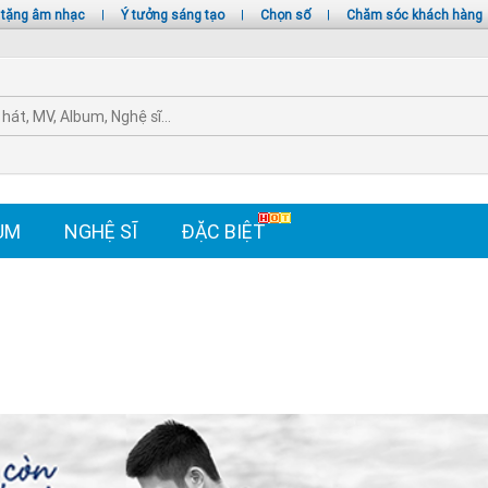
 tặng âm nhạc
|
Ý tưởng sáng tạo
|
Chọn số
|
Chăm sóc khách hàng
UM
NGHỆ SĨ
ĐẶC BIỆT