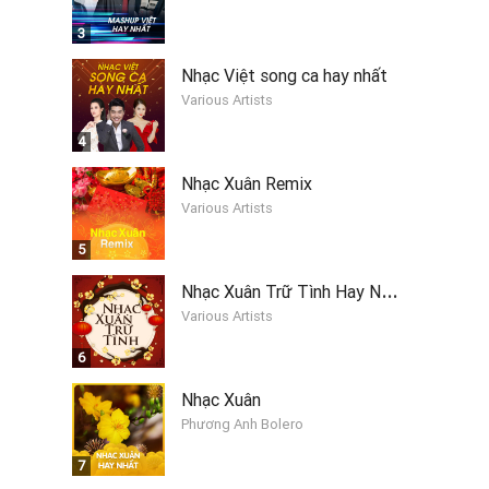
3
Nhạc Việt song ca hay nhất
Various Artists
4
Nhạc Xuân Remix
Various Artists
5
N
hạc Xuân Trữ Tình Hay Nhất
Various Artists
6
Nhạc Xuân
Phương Anh Bolero
7