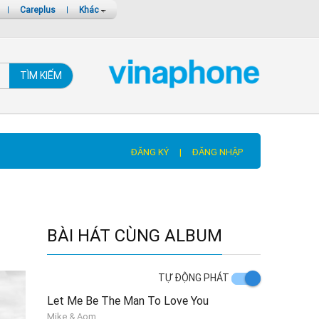
|
Careplus
|
Khác
TÌM KIẾM
ĐĂNG KÝ
|
ĐĂNG NHẬP
BÀI HÁT CÙNG ALBUM
TỰ ĐỘNG PHÁT
Let Me Be The Man To Love You
Mike & Aom