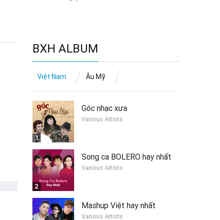
BXH ALBUM
Việt Nam
Âu Mỹ
Góc nhạc xưa
Various Artists
1
Song ca BOLERO hay nhất
Various Artists
2
Mashup Việt hay nhất
Various Artists