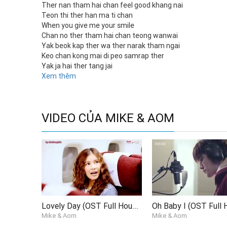
Ther nan tham hai chan feel good khang nai
Teon thi ther han ma ti chan
When you give me your smile
Chan no ther tham hai chan teong wanwai
Yak beok kap ther wa ther narak tham ngai
Keo chan kong mai di peo samrap ther
Yak ja hai ther tang jai
Tae mai ru wa ther ja rab man ao wai
Xem thêm
Oh Baby I
Think that I'm falling in love with you
Mod tang hoajai yok hai ther ti samkhan
VIDEO CỦA MIKE & AOM
You are the one
Yak hai ther yu kho hai ther yu
Yang ni taleod pai
I love the way you call my name, oh Babe
Oh tuk krang ti yu krai ther I go crazy
Yak ja rak ther thang jai
I just want to give you my love
Oh Baby I
Think that I'm falling in love with you
Lovely Day (OST Full House Thai Ver.)
Mod tang hoajai yok hai ther ti samkhan
Mike & Aom
Mike & Aom
You are the one