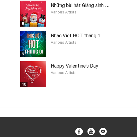
N
hững bài hát Giáng sinh hay nhất 2019
Various Artists
8
Nhạc Việt HOT tháng 1
Various Artists
9
Happy Valentine's Day
Various Artists
10