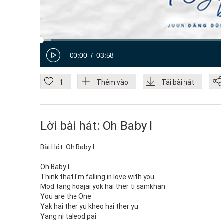
00:00
03:58
1
Thêm vào
Tải bài hát
Lời bài hát: Oh Baby I
Bài Hát: Oh Baby I
Oh Baby I..
Think that I'm falling in love with you
Mod tang hoajai yok hai ther ti samkhan
You are the One
Yak hai ther yu kheo hai ther yu
Yang ni taleod pai