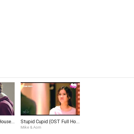
Oh Baby I (OST Full House Thailand Ver.)
Stupid Cupid (OST Full House Thai Ver.)
Mike & Aom