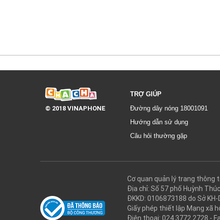
TRỢ GIÚP
© 2018 VINAPHONE
Đường dây nóng 18001091
Hướng dẫn sử dụng
Câu hỏi thường gặp
Cơ quan quản lý trang thôn
Địa chỉ: Số 57 phố Huỳnh Thú
ĐKKD: 0106873188 do Sở KH-
Giấy phép thiết lập Mạng xã
Điện thoại: 024.3772.2728 - F