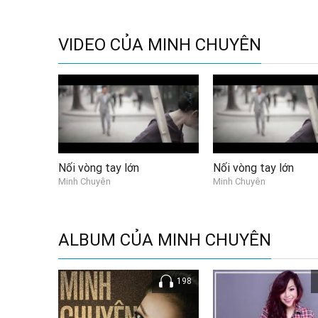
giật mình tỉnh giấc vẫn à ơi điệu hát còn vang mãi, tìm lạ
như xa rồi, chìm theo dòng cuốn dương gian
Ảo vọng hôm qua để lại xót xa, thì xin hãy giữ những lời th
VIDEO CỦA MINH CHUYÊN
thời gian nâng những gục ngã đứng dậy. Để những đêm dài,
Nối vòng tay lớn
Nối vòng tay lớn
Minh Chuyên
Minh Chuyên
ALBUM CỦA MINH CHUYÊN
198