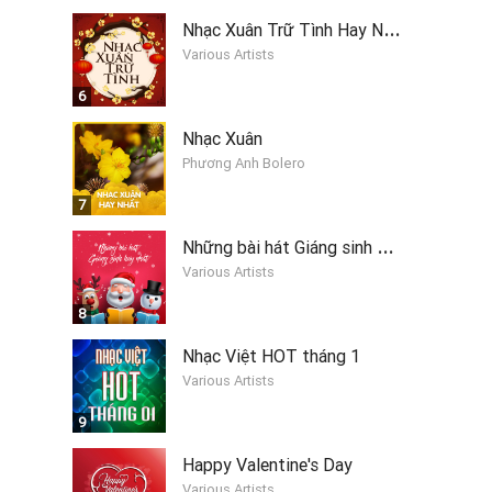
N
hạc Xuân Trữ Tình Hay Nhất
Various Artists
6
Nhạc Xuân
Phương Anh Bolero
7
N
hững bài hát Giáng sinh hay nhất 2019
Various Artists
8
Nhạc Việt HOT tháng 1
Various Artists
9
Happy Valentine's Day
Various Artists