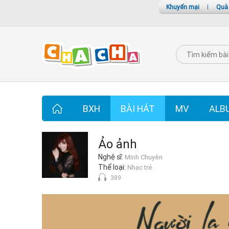
Khuyến mại
|
Quà
BXH
BÀI HÁT
MV
ALB
Ảo ảnh
Nghệ sĩ:
Minh Chuyên
Thể loại:
Nhạc trẻ
389
Ảo ảnh