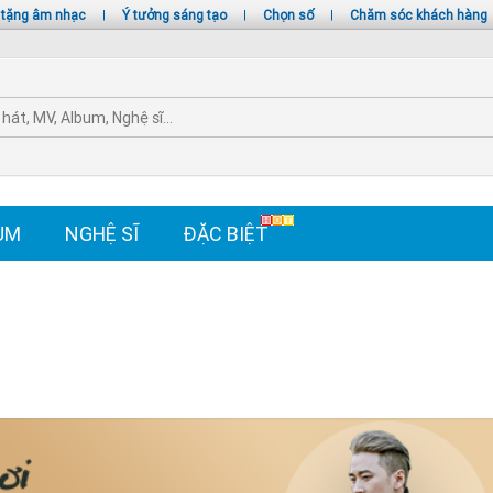
 tặng âm nhạc
|
Ý tưởng sáng tạo
|
Chọn số
|
Chăm sóc khách hàng
UM
NGHỆ SĨ
ĐẶC BIỆT