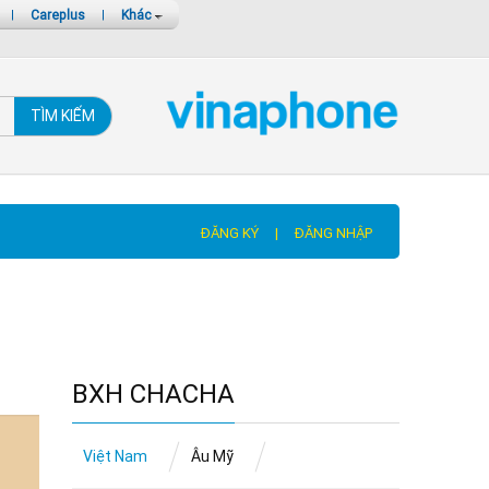
|
Careplus
|
Khác
TÌM KIẾM
ĐĂNG KÝ
|
ĐĂNG NHẬP
BXH CHACHA
Việt Nam
Âu Mỹ