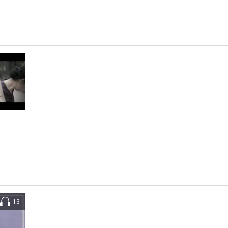
i chút yêu thương giờ đã phai tàn, ảo ảnh với bến bờ hạnh phúc hôm nào,
ì thầm trong tim còn chưa nói, cuộc đời sẽ khép lại, buồn vui tháng ngày,
 lời ru còn mãi vấn vương.
13