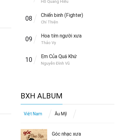
Hồ Quang Hiếu
 dường
Chiến binh (Fighter)
 và
08
Chí Thiện
Hoa tím người xưa
09
Thảo Vy
Em Của Quá Khứ
10
Nguyễn Đình Vũ
BXH ALBUM
Việt Nam
Âu Mỹ
Góc nhạc xưa