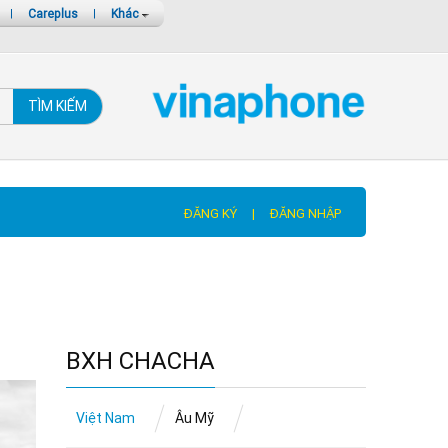
|
Careplus
|
Khác
TÌM KIẾM
ĐĂNG KÝ
|
ĐĂNG NHẬP
BXH CHACHA
Việt Nam
Âu Mỹ