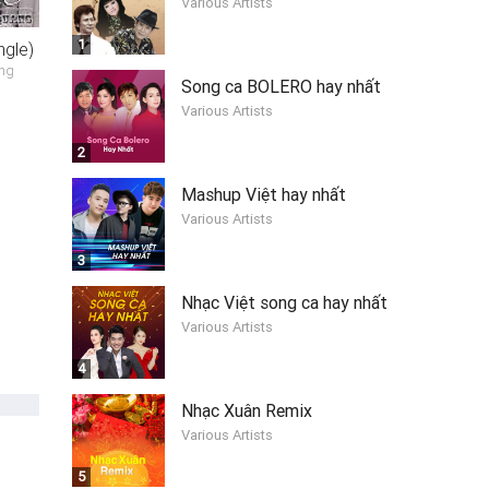
Various Artists
1
ngle)
ũng
Song ca BOLERO hay nhất
Various Artists
2
Mashup Việt hay nhất
Various Artists
3
Nhạc Việt song ca hay nhất
Various Artists
4
Nhạc Xuân Remix
Various Artists
5