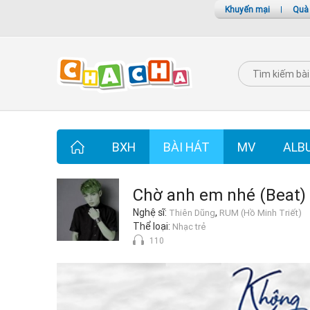
Khuyến mại
|
Quà
BXH
BÀI HÁT
MV
ALB
Chờ anh em nhé (Beat)
Nghệ sĩ:
,
Thiên Dũng
RUM (Hồ Minh Triết)
Thể loại:
Nhạc trẻ
110
Chờ anh em nhé (Beat)