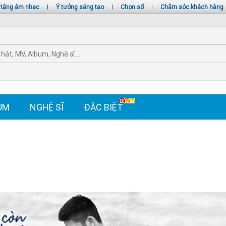
 tặng âm nhạc
|
Ý tưởng sáng tạo
|
Chọn số
|
Chăm sóc khách hàng
UM
NGHỆ SĨ
ĐẶC BIỆT