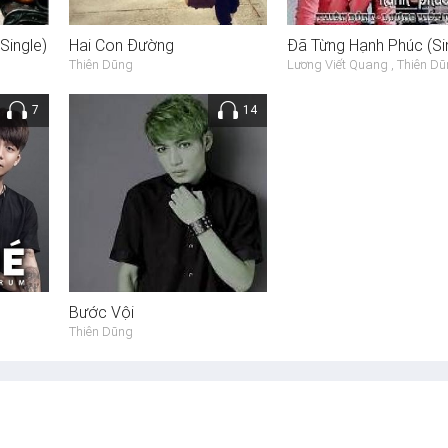
Single)
Hai Con Đường
Đã Từng Hạnh Phúc (Si
Thiên Dũng
Lương Viết Quang , Thiên D
7
14
Bước Vội
Thiên Dũng