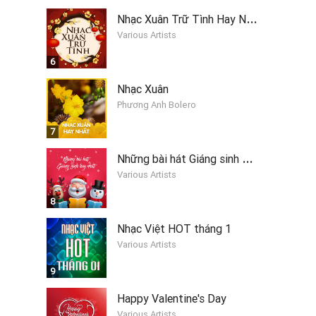
N
hạc Xuân Trữ Tình Hay Nhất
Various Artists
6
Nhạc Xuân
Phương Anh Bolero
7
N
hững bài hát Giáng sinh hay nhất 2019
Various Artists
8
Nhạc Việt HOT tháng 1
Various Artists
9
Happy Valentine's Day
Various Artists