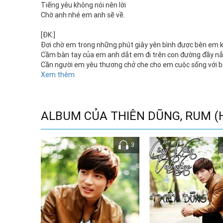
Tiếng yêu không nói nên lời
Chờ anh nhé em anh sẽ về.
[ĐK:]
Đợi chờ em trong những phút giây yên bình được bên em 
Cầm bàn tay của em anh dắt em đi trên con đường đầy n
Cần người em yêu thương chở che cho em cuộc sống với b
Ở nơi ấy em hãy mãi luôn tin rằng trái tim của anh yêu em
Xem thêm
ALBUM CỦA THIÊN DŨNG, RUM (
3