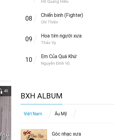
Hồ Quang Hiếu
Chiến binh (Fighter)
08
Chí Thiện
Hoa tím người xưa
09
Thảo Vy
Em Của Quá Khứ
10
Nguyễn Đình Vũ
40
BXH ALBUM
Việt Nam
Âu Mỹ
Góc nhạc xưa