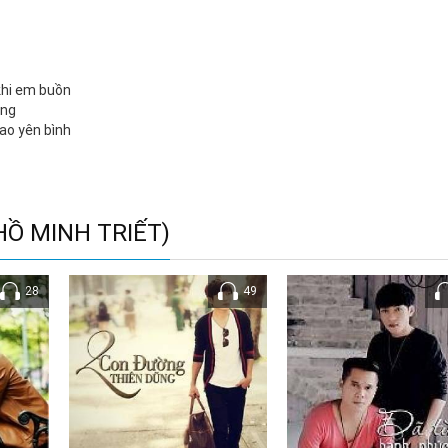
khi em buồn
ắng
ao yên bình
 cần em.
HỒ MINH TRIẾT)
28
49