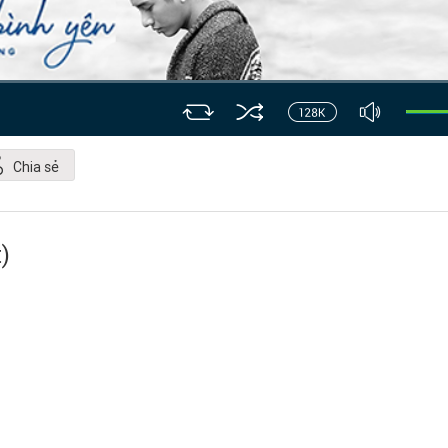
Chia sẻ
)