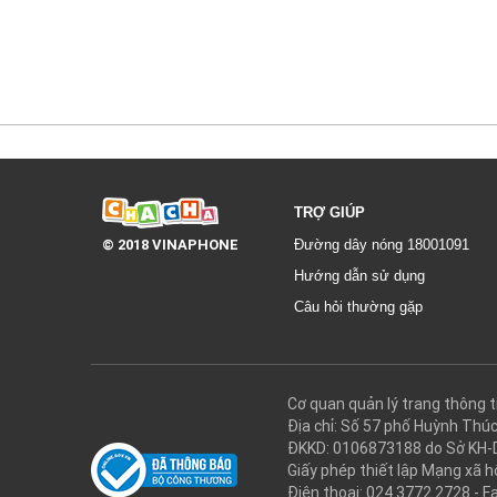
TRỢ GIÚP
© 2018 VINAPHONE
Đường dây nóng 18001091
Hướng dẫn sử dụng
Câu hỏi thường gặp
Cơ quan quản lý trang thôn
Địa chỉ: Số 57 phố Huỳnh Thú
ĐKKD: 0106873188 do Sở KH-
Giấy phép thiết lập Mạng xã
Điện thoại: 024.3772.2728 - F