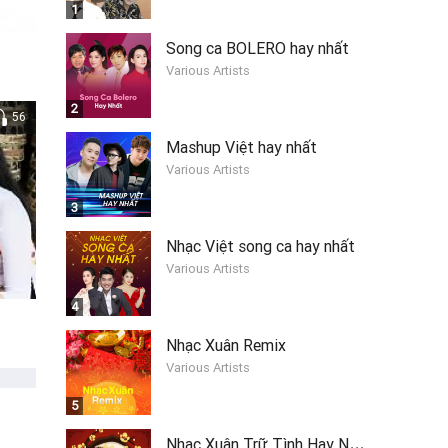
1
Song ca BOLERO hay nhất
Various Artists
2
56
Mashup Việt hay nhất
Various Artists
3
Nhạc Việt song ca hay nhất
Various Artists
4
Nhạc Xuân Remix
Various Artists
5
N
hạc Xuân Trữ Tình Hay Nhất