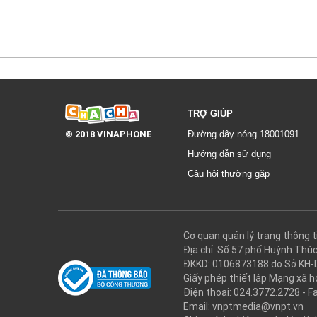
TRỢ GIÚP
© 2018 VINAPHONE
Đường dây nóng 18001091
Hướng dẫn sử dụng
Câu hỏi thường gặp
Cơ quan quản lý trang thôn
Địa chỉ: Số 57 phố Huỳnh Thú
ĐKKD: 0106873188 do Sở KH-
Giấy phép thiết lập Mạng xã
Điện thoại: 024.3772.2728 - F
Email: vnptmedia@vnpt.vn