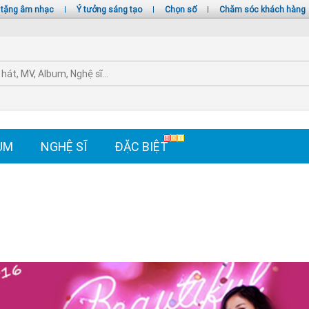
 tặng âm nhạc
|
Ý tưởng sáng tạo
|
Chọn số
|
Chăm sóc khách hàng
UM
NGHỆ SĨ
ĐẶC BIỆT