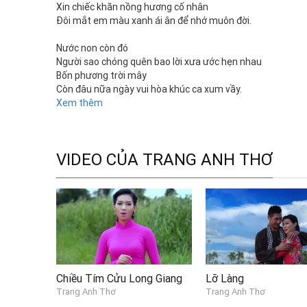
Xin chiếc khăn nồng hương cố nhân
Đôi mắt em màu xanh ái ân để nhớ muôn đời.
Nước non còn đó
Người sao chóng quên bao lời xưa ước hẹn nhau
Bốn phương trời mây
Còn đâu nữa ngày vui hòa khúc ca xum vầy.
Xem thêm
Nào ai lấy thước đo tất lòng
Tình như mây khói trên làn sóng
Anh sẽ đi tìm trong lãng quên
VIDEO CỦA TRANG ANH THƠ
Nhưng cố quên lại càng nhớ thêm vì trót yêu rồi.
Chiều Tím Cửu Long Giang
Lỡ Làng
Trang Anh Thơ
Trang Anh Thơ