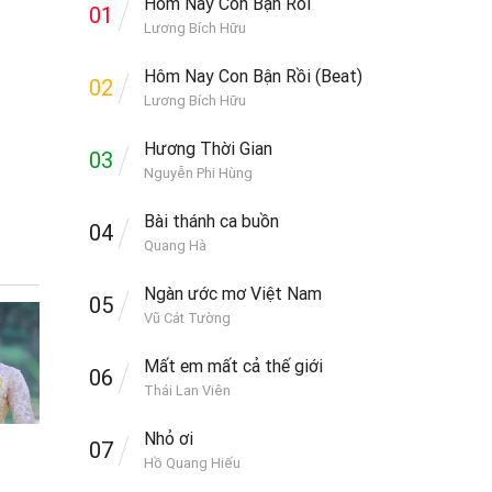
Hôm Nay Con Bận Rồi
01
Lương Bích Hữu
Hôm Nay Con Bận Rồi (Beat)
02
Lương Bích Hữu
Hương Thời Gian
03
Nguyễn Phi Hùng
Bài thánh ca buồn
04
Quang Hà
Ngàn ước mơ Việt Nam
05
Vũ Cát Tường
Mất em mất cả thế giới
06
Thái Lan Viên
Nhỏ ơi
07
Hồ Quang Hiếu