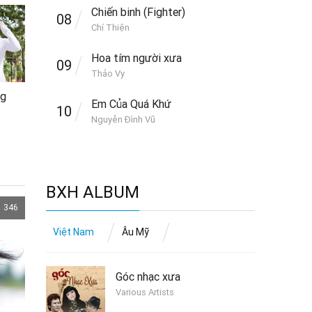
Chiến binh (Fighter)
08
Chí Thiện
Hoa tím người xưa
09
Thảo Vy
ng
Em Của Quá Khứ
10
Nguyễn Đình Vũ
BXH ALBUM
346
Việt Nam
Âu Mỹ
Góc nhạc xưa
Various Artists