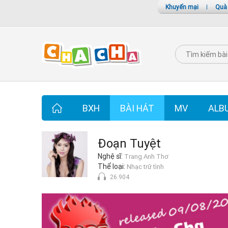
Khuyến mại
|
Quà
BXH
BÀI HÁT
MV
ALB
Đoạn Tuyệt
Nghệ sĩ:
Trang Anh Thơ
Thể loại:
Nhạc trữ tình
26.904
Đoạn Tuyệt