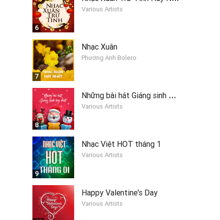
Various Artists
6
Nhạc Xuân
Phương Anh Bolero
7
N
hững bài hát Giáng sinh hay nhất 2019
Various Artists
8
Nhạc Việt HOT tháng 1
Various Artists
9
Happy Valentine's Day
Various Artists