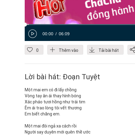
00:00
06:09
0
Thêm vào
Tải bài hát
Lời bài hát: Đoạn Tuyệt
Một mai em có đi lấy chồng
Vòng tay ân ái thay hình bóng
Xác pháo tươi hồng như trái tim
Êm ái trao lòng tôi vết thương
Em biết chăng em.
Một mai đôi ngả xa cách rồi
Người say duyên mới quên thề ước