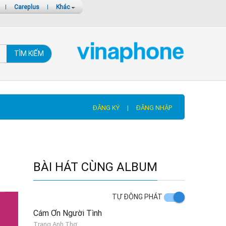
|
Careplus
|
Khác
TÌM KIẾM
ĐĂNG KÝ
|
ĐĂNG NHẬP
BÀI HÁT CÙNG ALBUM
TỰ ĐỘNG PHÁT
Cám Ơn Người Tình
Trang Anh Thơ