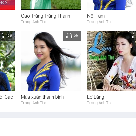
Gạo Trắng Trăng Thanh
Nội Tâm
Trang Anh Thơ
Trang Anh Thơ
469
56
ời Cao
Mùa xuân thanh bình
Lỡ Làng
Trang Anh Thơ
Trang Anh Thơ