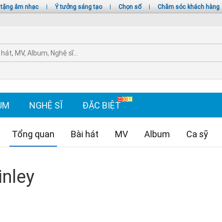
 tặng âm nhạc
|
Ý tưởng sáng tạo
|
Chọn số
|
Chăm sóc khách hàng
UM
NGHỆ SĨ
ĐẶC BIỆT
Tổng quan
Bài hát
MV
Album
Ca sỹ
inley