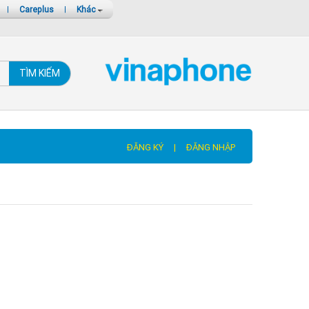
|
Careplus
|
Khác
TÌM KIẾM
ĐĂNG KÝ
|
ĐĂNG NHẬP