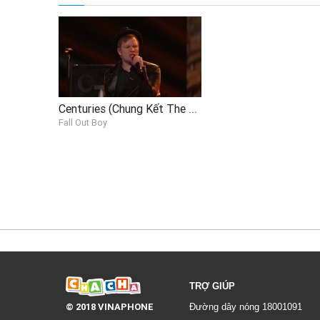
Centuries (Chung Kết The Voice US 2014)
Fall Out Boy
TRỢ GIÚP
© 2018 VINAPHONE
Đường dây nóng 18001091