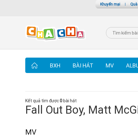
Khuyến mại
|
Quà
BXH
BÀI HÁT
MV
ALB
Kết quả tìm được
0
bài hát
Fall Out Boy, Matt McG
MV