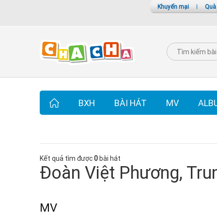
Khuyến mại
|
Quà
BXH
BÀI HÁT
MV
ALB
Kết quả tìm được
0
bài hát
Đoàn Việt Phương, Tru
MV