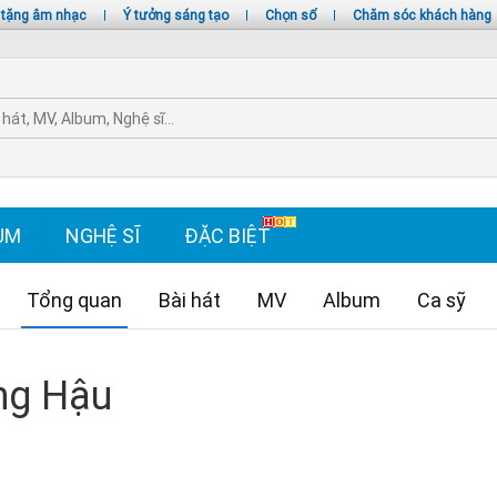
 tặng âm nhạc
|
Ý tưởng sáng tạo
|
Chọn số
|
Chăm sóc khách hàng
UM
NGHỆ SĨ
ĐẶC BIỆT
Tổng quan
Bài hát
MV
Album
Ca sỹ
ng Hậu