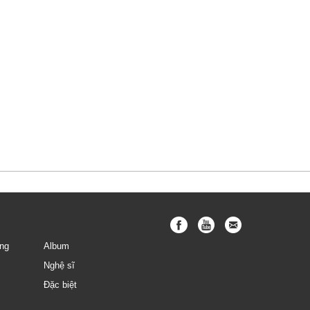
ng
Album
Nghệ sĩ
Đặc biệt