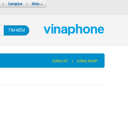
|
Careplus
|
Khác
TÌM KIẾM
ĐĂNG KÝ
|
ĐĂNG NHẬP