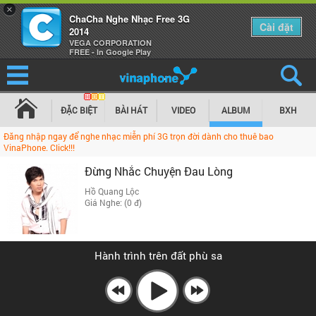
×
ChaCha Nghe Nhạc Free 3G
Cài đặt
2014
VEGA CORPORATION
FREE - In Google Play
ĐẶC BIỆT
BÀI HÁT
VIDEO
ALBUM
BXH
Đăng nhập ngay để nghe nhạc miễn phí 3G trọn đời dành cho thuê bao
VinaPhone. Click!!!
Đừng Nhắc Chuyện Đau Lòng
Hồ Quang Lộc
Giá Nghe: (0 đ)
Hành trình trên đất phù sa