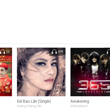
53
399
Đã Bao Lần (Single)
Awakening
Dương Hoàng Yến
365DaBand