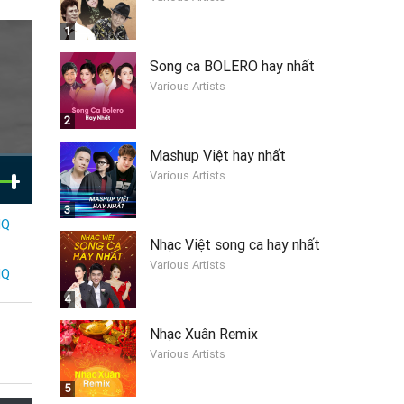
1
Song ca BOLERO hay nhất
Various Artists
2
Mashup Việt hay nhất
Various Artists
3
HQ
Nhạc Việt song ca hay nhất
Various Artists
HQ
4
Nhạc Xuân Remix
Various Artists
5