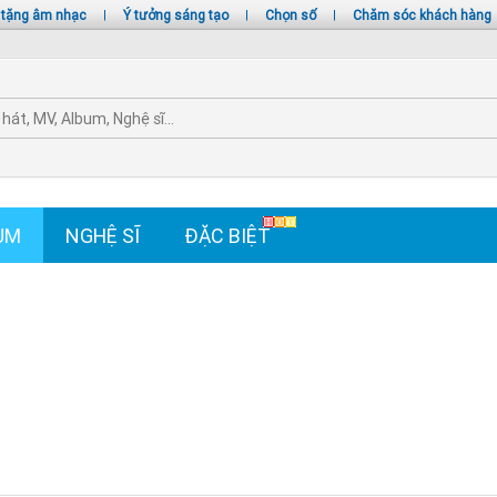
 tặng âm nhạc
|
Ý tưởng sáng tạo
|
Chọn số
|
Chăm sóc khách hàng
UM
NGHỆ SĨ
ĐẶC BIỆT