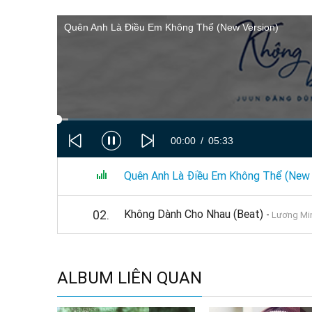
Quên Anh Là Điều Em Không Thể (New Version)
00:00
05:33
01.
Quên Anh Là Điều Em Không Thể (New
02.
Không Dành Cho Nhau (Beat)
-
Lương Mi
ALBUM LIÊN QUAN