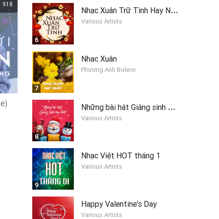
918
N
hạc Xuân Trữ Tình Hay Nhất
Various Artists
6
Nhạc Xuân
Phương Anh Bolero
7
e)
N
hững bài hát Giáng sinh hay nhất 2019
Various Artists
8
Nhạc Việt HOT tháng 1
Various Artists
9
Happy Valentine's Day
Various Artists