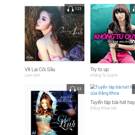
123
Về Lại Cõi Sầu
Try to up
Lam Anh
Khổng Tú Quỳnh
53
Đăng Khoa Idol