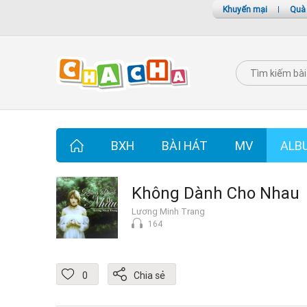
Khuyến mại
|
Quà
BXH
BÀI HÁT
MV
ALB
Không Dành Cho Nhau
Lương Minh Trang
164
0
Chia sẻ