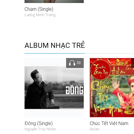
Chạm (Single)
Lương Minh Trang
ALBUM NHẠC TRẺ
30
Đông (Single)
Chúc Tết Việt Nam
Nguyễn Trúc Nhân
Aslan