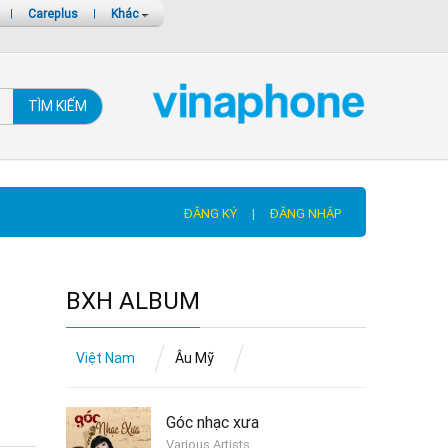
|
Careplus
|
Khác
TÌM KIẾM
ĐĂNG KÝ
|
ĐĂNG NHẬP
BXH ALBUM
Việt Nam
Âu Mỹ
Góc nhạc xưa
Various Artists