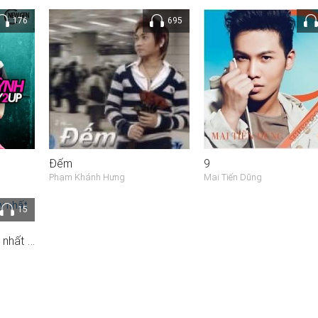
176
695
Đếm
9
Phạm Khánh Hưng
Mai Tiến Dũng
15
Tuyển tập bài hát hay nhất của Đăng Khoa